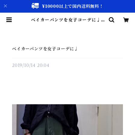
¥10000以上で国内送料無料！
ベイカーパンツを女子コーデに♩ |
古着屋 仙台 biscco【古着 & Vint
age 通販】
ベイカーパンツを女子コーデに♩
2019/10/14 20:04