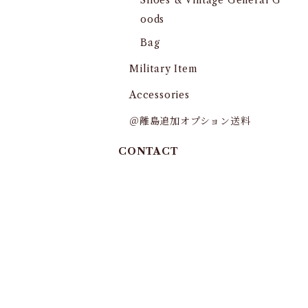
Shoes & Vintage General G
oods
Bag
Military Item
Accessories
＠離島追加オプション送料
CONTACT