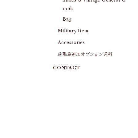
Shoes & Vintage General G
oods
Bag
Military Item
Accessories
＠離島追加オプション送料
CONTACT