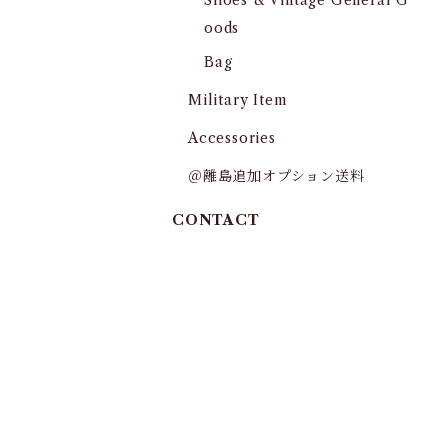
Shoes & Vintage General G
oods
Bag
Military Item
Accessories
＠離島追加オプション送料
CONTACT