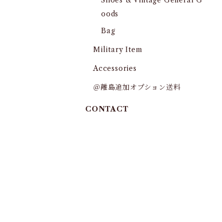
Shoes & Vintage General G
oods
Bag
Military Item
Accessories
＠離島追加オプション送料
CONTACT