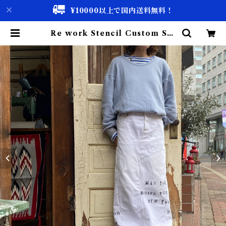
¥10000以上で国内送料無料！
Re work Stencil Custom Ski
rt / リワーク ステンシル カスタム
スカート 古着 | 古着屋 仙台 biscc
o【古着 & Vintage 通販】