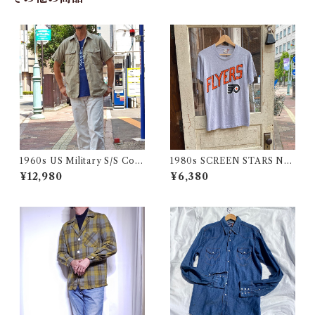
1960s US Military S/S Cott
1980s SCREEN STARS NF
on Poplin Shirt / 60年代 US
L FLYERS Print Tee / 80年
¥12,980
¥6,380
AF USN ARMY コットン ポ
代 スクリーンスターズ フライ
プリン 半袖 シャツ
ヤーズ プリント Tシャツ 古着