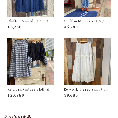
Chiffon Mini Skirt / シフォ
Chiffon Mini Skirt / シフォ
ン ミニ プリーツ スカート 古
ン ミニ スカート 古着
¥5,280
¥5,280
着
Re work Vintage cloth Shir
Re work Tiered Skirt / リワ
t & Skirt Set up / ヴィンテー
ーク ティアード スカート 古着
¥23,980
¥9,680
ジ クロス シャツ & ロングス
カート セットアップ 古着
その他の商品