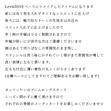
Levis501をベースにリメイクしたアイテムになります
前には当て布を入れずタイトなシルエットに仕上げ
後ろには、極力似たトーンの生地をはめ込み
スリット入れずに仕上げましたので
歩く時の歩幅は小さく制限されますので
歩幅が狭いにが苦手な方はご遠慮くださいませ
裾はあえて切りぱなしの雰囲気のまま残し、
ステンシルは洗う毎にかすれていく様がまた雰囲気が増して
良い表情になると思います。
左もも付近に薄い黄色の丸シミが小さくあります
(古着ベースにしてますのでご理解ある方お願い致します)
オンリーワンのデニムロングスカート
シーズン問わずに着て頂けますので
それぞれの季節のコーディネートをお楽しみくださいませ☆