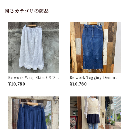
同じカテゴリの商品
Re work Wrap Skirt / リワ
Re work Tagging Denim L
ーク レース ラップ スカート古
ong Skirt / リワーク タギン
¥10,780
¥10,780
着
グ デニム スカート 古着