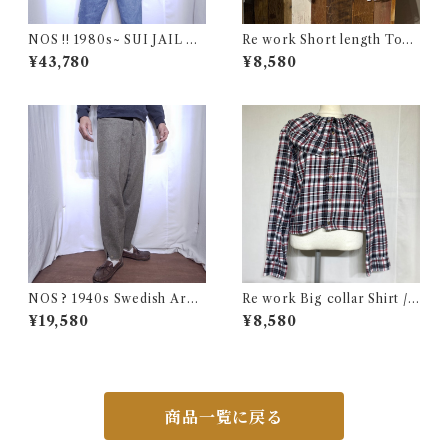
NOS !! 1980s~ SUI JAIL De
Re work Short length Tops
nim Work Jacket with Stenc
/ リワーク ショート丈 ボレロ
¥43,780
¥8,580
il / USA 実物 デッドストック
シャツ 古着
プリズナー デニム ジャケット
カバーオール ブランケット 古
着
NOS ? 1940s Swedish Arm
Re work Big collar Shirt /
y Wool Pants / デッドストッ
リワーク ビックカラー シャツ
¥19,580
¥8,580
ク？ユーロ ミリタリー スウェ
古着
ーデン軍 ウール トラウザーズ
古着 王冠
商品一覧に戻る