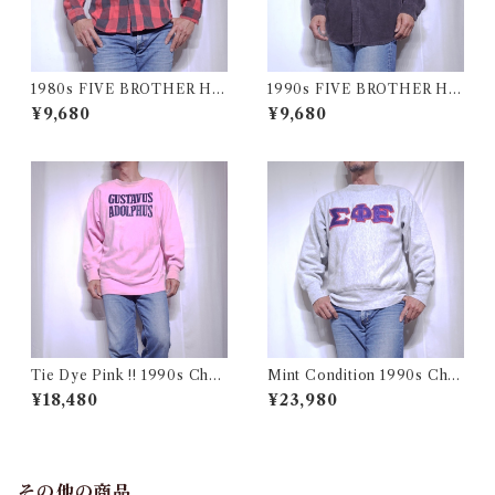
1980s FIVE BROTHER He
1990s FIVE BROTHER He
avy Flannel Shirt / ブロック
avy Flannel Shirt CHAMOI
¥9,680
¥9,680
チェック バッファロー ヘビー
S CLOTH Black USA / ファ
ネル シャツ ファイブブラザ
イブブラザー ヘビーネルシャ
ー 古着 USA
ツ 墨黒 ブラック 古着
Tie Dye Pink !! 1990s Cha
Mint Condition 1990s Cha
mpion Reverse Weave USA
mpion Reverse Weave Size
¥18,480
¥23,980
/ チャンピオン リバースウィ
L / チャンピオン リバースウ
ーブ タイダイ ピンク 目付き
ィーブ ロゴ 目付き フラタニテ
アメリカ 古着
ィ USA 古着
その他の商品