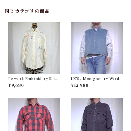
同じカテゴリの商品
Re work Embroidery Shirt
1970s Montgomery Ward
/ リワーク ハンド刺繍入り シ
PUT TOGETHERS Nylon S
¥9,680
¥12,980
ャツ 古着
ki Vest / 70年代 モンゴメリー
ワード 中綿 スキー ベスト