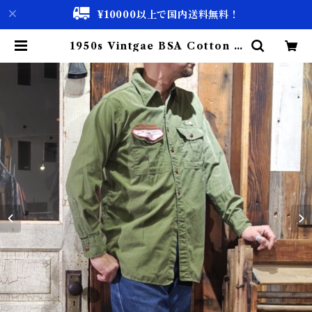
¥10000以上で国内送料無料！
1950s Vintgae BSA Cotton P
oplin Shirt / ヴィンテージ ボー
イスカウト シャツ マチ付き USA
古着 | 古着屋 仙台 biscco【古着
& Vintage 通販】