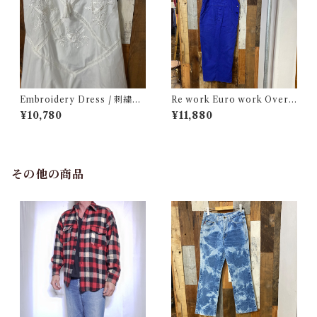
Embroidery Dress / 刺繍入
Re work Euro work Overal
り キャミ ドレス
l / リワーク ユーロ ワーク オ
¥10,780
¥11,880
ーバーオール サロペット 古着
その他の商品