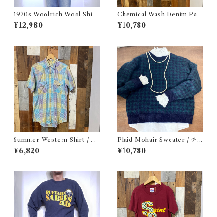
1970s Woolrich Wool Shirt
Chemical Wash Denim Pant
CPO / 70年代 白タグ ウール
s / ケミカル デニム パンツ 古
¥12,980
¥10,780
リッチ 三色 ブロック チェック
着
ウール シャツ 古着
Summer Western Shirt / シ
Plaid Mohair Sweater / チェ
ョートスリーブ ウエスタン シ
ック柄 モヘア セーター 古着
¥6,820
¥10,780
ャツ 古着