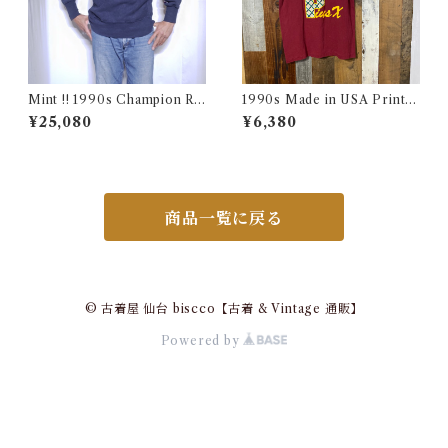
Mint !! 1990s Champion Re
1990s Made in USA Print T
verse Weave NHL SABRES
ee / 90年代 アメリカ製 プリ
¥25,080
¥6,380
Size L / チャンピオン リバー
ント Tシャツ 古着
スウィーブ 目付き USA 古着
商品一覧に戻る
© 古着屋 仙台 biscco【古着 & Vintage 通販】
Powered by