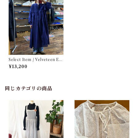
Select Item / Velveteen Em
broidery iIndian Cotton Dr
¥13,200
ess / 別珍 刺繍 入り インド綿
ドレス
同じカテゴリの商品