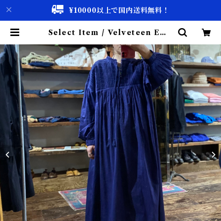
¥10000以上で国内送料無料！
Select Item / Velveteen Emb
roidery iIndian Cotton Dres
s / 別珍 刺繍 入り インド綿 ドレス
| 古着屋 仙台 biscco【古着 & Vi
ntage 通販】