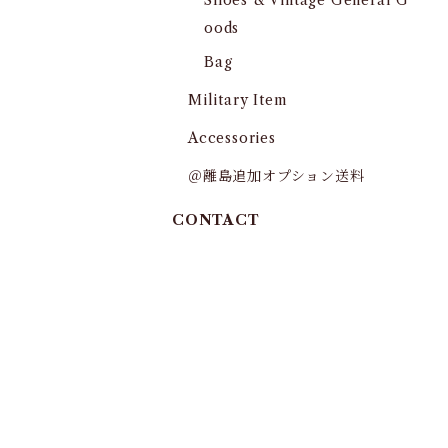
Shoes & Vintage General G
oods
Bag
Military Item
Accessories
＠離島追加オプション送料
CONTACT