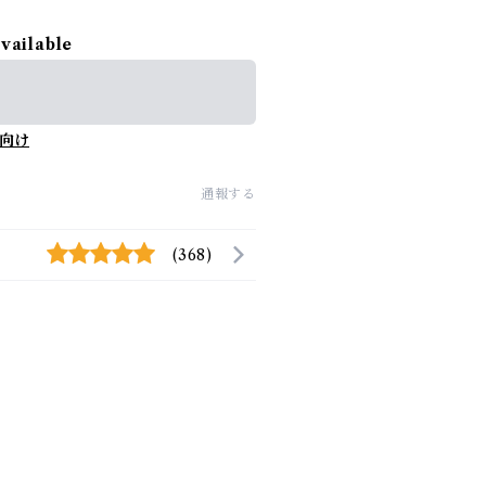
available
向け
通報する
(368)