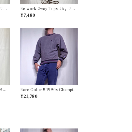
/ リワ
Re work 2way Tops #3 / リワ
ーク 2way トップス 古着
¥7,480
Rare Color !! 1990s Champio
n Reverse Weave Charcoal G
¥21,780
ray Size M / チャンピオン リバ
ースウィーブ 墨黒 目付き ボーダ
ーリブ USA 古着