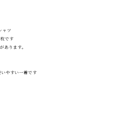
シャツ
一枚です
があります。
使いやすい一着です