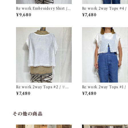
Re work Embroidery Shirt /
Re work 2way Tops #4 
リワーク ハンド刺繍入り シャツ
ーク 2way トップス 古着
¥9,680
¥7,480
古着
Re work 2way Tops #2 / リワ
Re work 2way Tops #1 / リワ
ーク 2way トップス 古着
ーク 2way トップス 古着
¥7,480
¥7,480
その他の商品