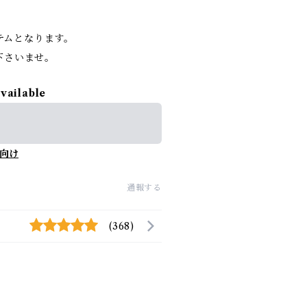
イテムとなります。
下さいませ。
available
向け
通報する
(368)