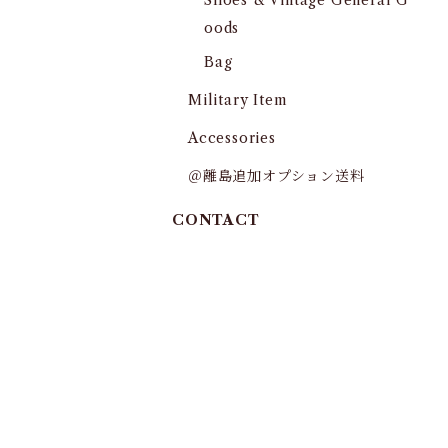
Shoes & Vintage General G
oods
Bag
Military Item
Accessories
＠離島追加オプション送料
CONTACT