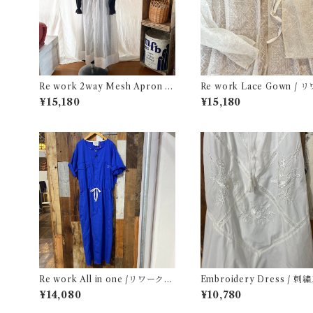
Re work 2way Mesh Apron D
Re work Lace Gown /
ress /リワーク 2way メッシュ
レース ガウン 古着
¥15,180
¥15,180
エプロン ドレス 古着
Re work All in one /リワーク
Embroidery Dress / 刺
オールインワン 古着
キャミ ドレス
¥14,080
¥10,780