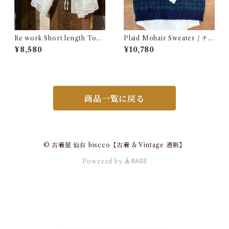
Re work Short length Tops
Plaid Mohair Sweater / チェ
/ リワーク ショート丈 ボレロ
ック柄 モヘア セーター 古着
¥8,580
¥10,780
シャツ 古着
商品一覧に戻る
© 古着屋 仙台 biscco【古着 & Vintage 通販】
Powered by