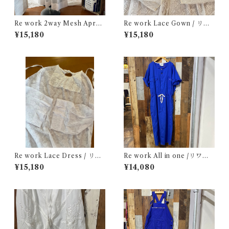
Re work 2way Mesh Apron
Re work Lace Gown / リワ
Dress /リワーク 2way メッシ
ーク レース ガウン 古着
¥15,180
¥15,180
ュ エプロン ドレス 古着
Re work Lace Dress / リワ
Re work All in one /リワー
ーク レース ドレス 古着
ク オールインワン 古着
¥15,180
¥14,080