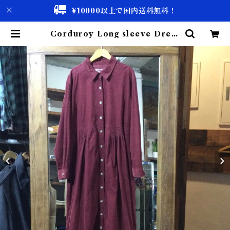
¥10000以上で国内送料無料！
Corduroy Long sleeve Dress
/ コーデュロイ ロングスリーブ ドレ
ス 古着 | 古着屋 仙台 biscco【古
着 & Vintage 通販】