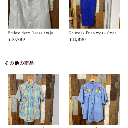
Embroidery Dress / 刺繍入
Re work Euro work Overal
り キャミ ドレス
l / リワーク ユーロ ワーク オ
¥10,780
¥11,880
ーバーオール サロペット 古着
その他の商品