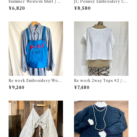
Summer Western Shirt / シ
JC Penney Embroidery Ch
ョートスリーブ ウエスタン シ
ambray Shirt / ジェイシーペ
¥6,820
¥8,580
ャツ 古着
ニー 刺繍入り シャンブレー シ
ャツ 古着
Re work Embroidery Work
Re work 2way Tops #2 / リ
Apron Vest / リワーク 刺繍
ワーク 2way トップス 古着
¥9,240
¥7,480
入り ワーク エプロン ベスト
古着