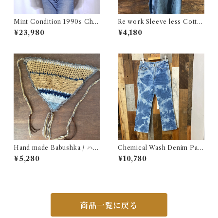
Mint Condition 1990s Cha
Re work Sleeve less Cotto
mpion Reverse Weave Size
n Shirt / リワーク スリーブレ
¥23,980
¥4,180
L / チャンピオン リバースウ
ス コットン シャツ 古着
ィーブ ロゴ 目付き フラタニテ
ィ USA 古着
Hand made Babushka / ハン
Chemical Wash Denim Pant
ドメイド バブーシュカ
s / ケミカル デニム パンツ 古
¥5,280
¥10,780
着
商品一覧に戻る