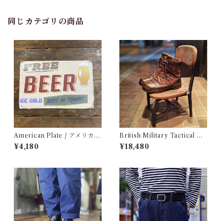
同じカテゴリの商品
American Plate / アメリカン
British Military Tactical Bo
プレート
ots Brown 8W / BATES / イ
¥4,180
¥18,480
ギリス軍 コンバット ブーツ ベ
イツ 古着