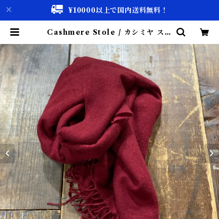
¥10000以上で国内送料無料！
Cashmere Stole / カシミヤ スト
ール 古着 | 古着屋 仙台 biscco
【古着 & Vintage 通販】