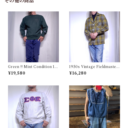
その他の商品
Green !! Mint Condition 19
1950s Vintage Fieldmaster
90s Champion Reverse We
Wool Topstar Style Jacket /
¥19,580
¥16,280
ave Size L / チャンピオン リ
USA ヴィンテージ トップスタ
バースウィーブ ロゴ刺繍 目付
ータイプ アンコン ウール ジャ
き ダートマス フォレスト グリ
ケット古着
ーン USA 古着