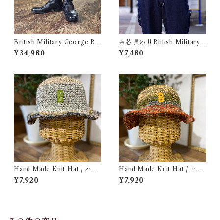
British Military George Bo
茶芯 長め !! Blitish Military
ots 10M / Made in England
UK Leather Belt Black / イ
¥34,980
¥7,480
/ イギリス軍 ジョージブーツ
ギリス軍 レザー ベルト 96〜1
Vibram カスタム 古着
09cm
Hand Made Knit Hat / ハン
Hand Made Knit Hat / ハン
ドメイド ニット ハット
ド メイド ニット ハット
¥7,920
¥7,920