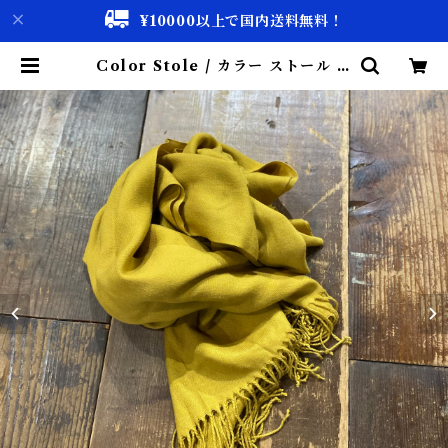
¥10000以上で国内送料無料！
Color Stole / カラー ストール 古
着 | 古着屋 仙台 biscco【古着 &
Vintage 通販】