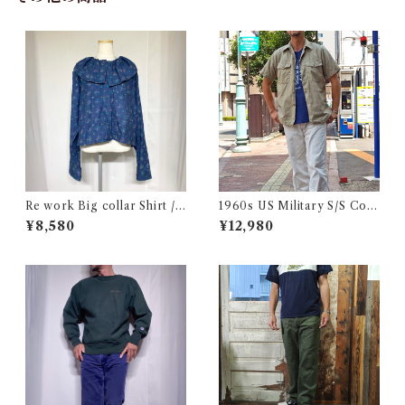
Re work Big collar Shirt /
1960s US Military S/S Cott
リワーク ビックカラー シャツ
on Poplin Shirt / 60年代 US
¥8,580
¥12,980
古着
AF USN ARMY コットン ポ
プリン 半袖 シャツ