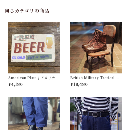
同じカテゴリの商品
American Plate / アメリカン
British Military Tactical Bo
プレート
ots Brown 8W / BATES / イ
¥4,180
¥18,480
ギリス軍 コンバット ブーツ ベ
イツ 古着