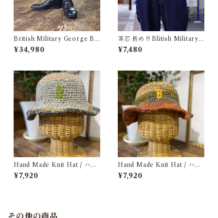
British Military George Bo
茶芯 長め !! Blitish Military
ots 10M / Made in England
UK Leather Belt Black / イ
¥34,980
¥7,480
/ イギリス軍 ジョージブーツ
ギリス軍 レザー ベルト 96〜1
Vibram カスタム 古着
09cm
Hand Made Knit Hat / ハン
Hand Made Knit Hat / ハン
ドメイド ニット ハット
ド メイド ニット ハット
¥7,920
¥7,920
その他の商品