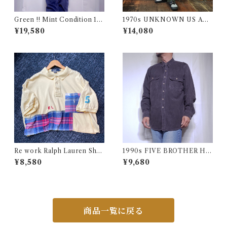
Green !! Mint Condition 19
1970s UNKNOWN US AR
90s Champion Reverse We
MY Style Utility Pants / Ba
¥19,580
¥14,080
ave Size L / チャンピオン リ
ker 70年代 米軍 ベイカー パ
バースウィーブ ロゴ刺繍 目付
ンツ 民間仕様 古着
き ダートマス フォレスト グリ
ーン USA 古着
Re work Ralph Lauren Shor
1990s FIVE BROTHER He
t length Polo shirt / リワー
avy Flannel Shirt CHAMOI
¥8,580
¥9,680
ク ラルフローレン ショート丈
S CLOTH Black USA / ファ
ポロシャツ 古着
イブブラザー ヘビーネルシャ
ツ 墨黒 ブラック 古着
商品一覧に戻る