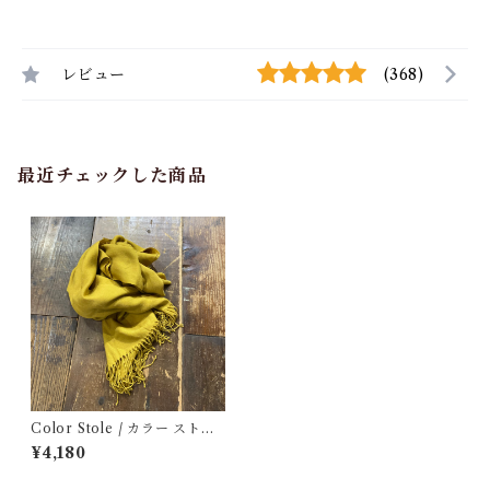
レビュー
(368)
最近チェックした商品
Color Stole / カラー ストー
ル 古着
¥4,180