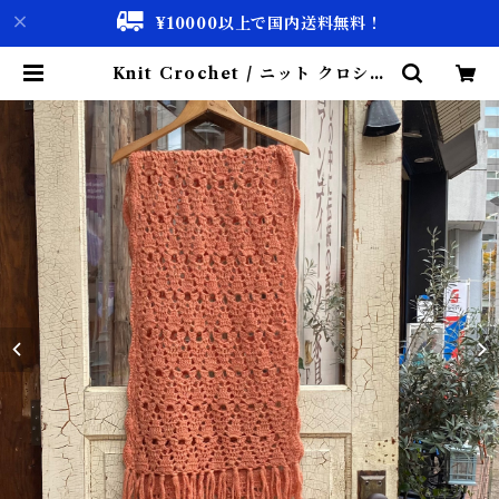
¥10000以上で国内送料無料！
Knit Crochet / ニット クロシェ
/ マフラー / ストール 古着 | 古着屋
仙台 biscco【古着 & Vintage 通
販】