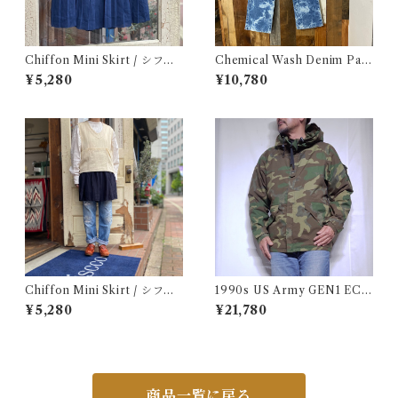
Chiffon Mini Skirt / シフォ
Chemical Wash Denim Pant
ン ミニ プリーツ スカート 古
s / ケミカル デニム パンツ 古
¥5,280
¥10,780
着
着
Chiffon Mini Skirt / シフォ
1990s US Army GEN1 EC
ン ミニ スカート 古着
WCS Gore-Tex Parka M-R
¥5,280
¥21,780
/ 米軍 ゴアテックス パーカー
アメリカ ミリタリー 古着
商品一覧に戻る