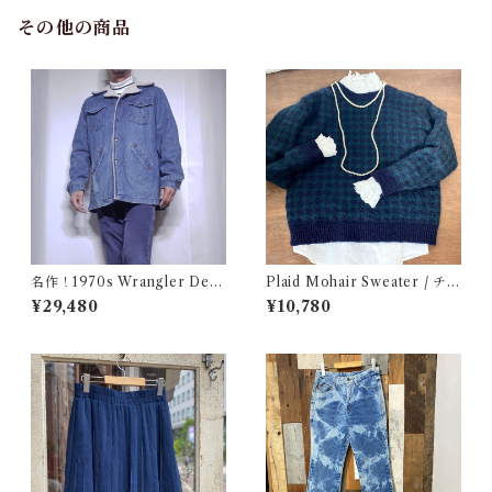
その他の商品
名作！1970s Wrangler Deni
Plaid Mohair Sweater / チェ
m Wrange Coat / ラングラー
ック柄 モヘア セーター 古着
¥29,480
¥10,780
デニム ボア ランチ コート 古
着 ヴィンテージ レンジ