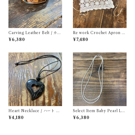
Carving Leather Belt / カー
Re work Crochet Apron /
ビング レザー ベルト
リワーク クロシェ エプロン 古
¥6,380
¥7,480
着
Heart Necklace / ハート ネ
Select Item Baby Pearl Lon
ックレス
g Necklace / ベビー パール
¥4,180
¥6,380
ロング ネックレス