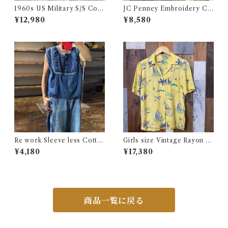
1960s US Military S/S Cott
JC Penney Embroidery Ch
on Poplin Shirt / 60年代 US
ambray Shirt / ジェイシーペ
¥12,980
¥8,580
AF USN ARMY コットン ポ
ニー 刺繍入り シャンブレー シ
プリン 半袖 シャツ
ャツ 古着
Re work Sleeve less Cotto
Girls size Vintage Rayon H
n Shirt / リワーク スリーブレ
awaiian Shirt / ガールズ サイ
¥4,180
¥17,380
ス コットン シャツ 古着
ズ ヴィンテージ レーヨン ハワ
イアン シャツ 古着
商品一覧に戻る