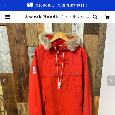
¥10000以上で国内送料無料！
Anorak Hoodie / アノラック パ
ーカー 古着 | 古着屋 仙台 biscco
【古着 & Vintage 通販】