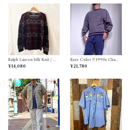
Ralph Lauren Silk Knit / ラ
Rare Color !! 1990s Champ
ルフローレン シルク セーター
ion Reverse Weave Charco
¥14,080
¥21,780
古着
al Gray Size M / チャンピオ
ン リバースウィーブ 墨黒 目付
き ボーダーリブ USA 古着