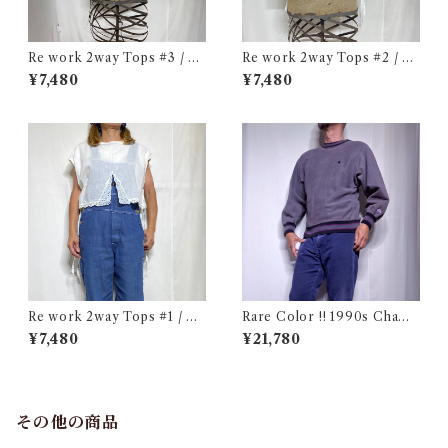
Re work 2way Tops #3 / リ
Re work 2way Tops #2 / リ
ワーク 2way トップス 古着
ワーク 2way トップス 古着
¥7,480
¥7,480
Re work 2way Tops #1 / リ
Rare Color !! 1990s Champ
ワーク 2way トップス 古着
ion Reverse Weave Charco
¥7,480
¥21,780
al Gray Size M / チャンピオ
ン リバースウィーブ 墨黒 目付
き ボーダーリブ USA 古着
その他の商品