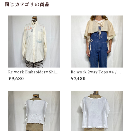
同じカテゴリの商品
Re work Embroidery Shirt
Re work 2way Tops #4 / リ
/ リワーク ハンド刺繍入り シ
ワーク 2way トップス 古着
¥9,680
¥7,480
ャツ 古着