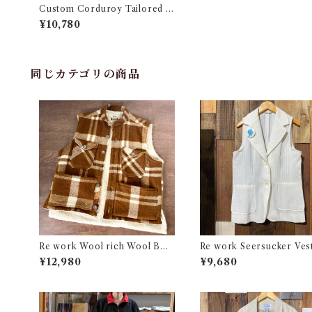
Custom Corduroy Tailored Ja
cket / カスタム コーデュロイ テ
¥10,780
ーラード ジャケット 古着
同じカテゴリの商品
Re work Wool rich Wool Boa
Re work Seersucker Ves
Vest / リワーク ウールリッチ ウ
ワーク シアサッカー ベスト
¥12,980
¥9,680
ール ボア ベスト 古着