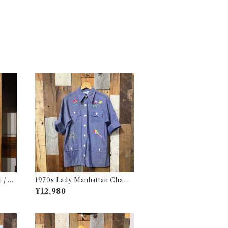
t / リ
1970s Lady Manhattan Chamb
 古着
ray Shirt Jacket / 70年代 レデ
¥12,980
ィー マンハッタン シャツ ジャケ
ット