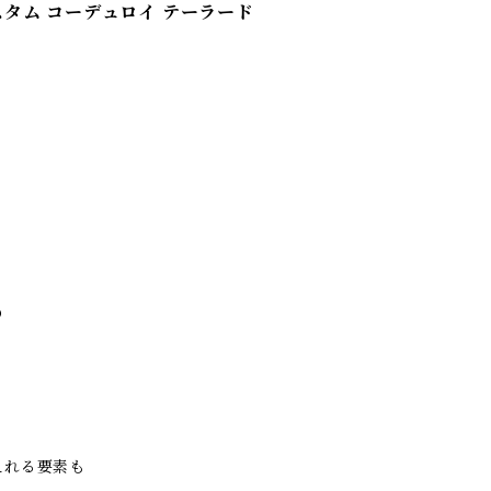
 / カスタム コーデュロイ テーラード
の
えれる要素も