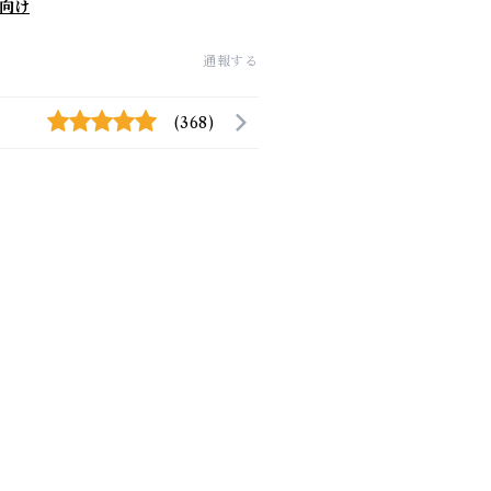
向け
通報する
(368)