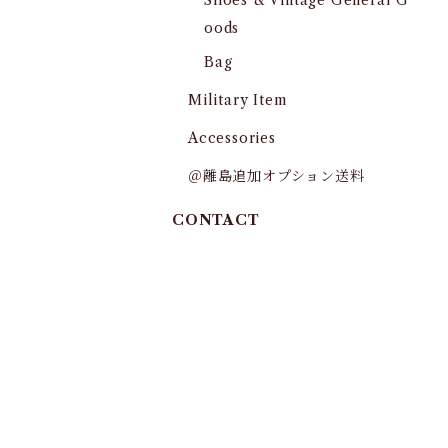
Shoes & Vintage General G
oods
Bag
Military Item
Accessories
＠離島追加オプション送料
CONTACT