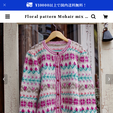
¥10000以上で国内送料無料！
Floral pattern Mohair mix C
ardigan Sweater / 花柄 モヘア
ミックス カーディガン セーター 古
着 | 古着屋 仙台 biscco【古着 &
Vintage 通販】