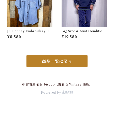
JC Penney Embroidery Ch
Big Size & Mint Condition
ambray Shirt / ジェイシーペ
!! 1990s Champion Reverse
¥8,580
¥19,580
ニー 刺繍入り シャンブレー シ
Weave Navy Blue Size XXL
ャツ 古着
/ チャンピオン リバースウィ
ーブ ロゴ刺繍 目付き ボーダー
リブ ラッパー USA 古着
商品一覧に戻る
© 古着屋 仙台 biscco【古着 & Vintage 通販】
Powered by