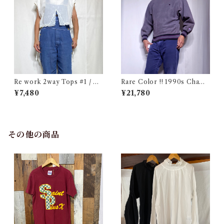
Re work 2way Tops #1 / リ
Rare Color !! 1990s Champ
ワーク 2way トップス 古着
ion Reverse Weave Charco
¥7,480
¥21,780
al Gray Size M / チャンピオ
ン リバースウィーブ 墨黒 目付
き ボーダーリブ USA 古着
その他の商品