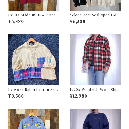
1990s Made in USA Print T
Select Item Scalloped Cott
ee / 90年代 アメリカ製 プリ
on Shirt / スカラップ コット
¥6,380
¥6,380
ント Tシャツ 古着
ン シャツ
Re work Ralph Lauren Shor
1970s Woolrich Wool Shirt
t length Polo shirt / リワー
CPO / 70年代 白タグ ウール
¥8,580
¥12,980
ク ラルフローレン ショート丈
リッチ 三色 ブロック チェック
ポロシャツ 古着
ウール シャツ 古着