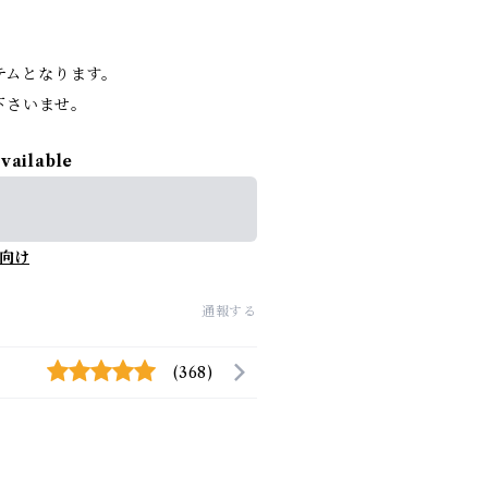
イテムとなります。
下さいませ。
available
向け
通報する
(368)