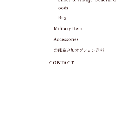
Shoes & Vintage General G
oods
Bag
Military Item
Accessories
＠離島追加オプション送料
CONTACT