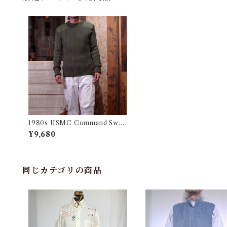
1980s USMC Command Swea
ter / 80年代 米軍 マリーンコー
¥9,680
プス コマンド コンバット アーミ
ー セーター 古着
同じカテゴリの商品