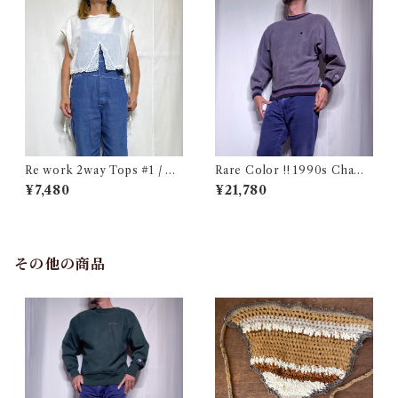
Re work 2way Tops #1 / リ
Rare Color !! 1990s Champ
ワーク 2way トップス 古着
ion Reverse Weave Charco
¥7,480
¥21,780
al Gray Size M / チャンピオ
ン リバースウィーブ 墨黒 目付
き ボーダーリブ USA 古着
その他の商品