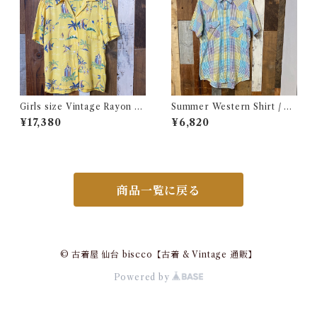
Girls size Vintage Rayon H
Summer Western Shirt / シ
awaiian Shirt / ガールズ サイ
ョートスリーブ ウエスタン シ
¥17,380
¥6,820
ズ ヴィンテージ レーヨン ハワ
ャツ 古着
イアン シャツ 古着
商品一覧に戻る
© 古着屋 仙台 biscco【古着 & Vintage 通販】
Powered by