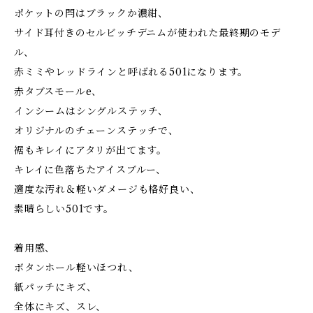
ポケットの閂はブラックか濃紺、
サイド耳付きのセルビッチデニムが使われた最終期のモデ
ル、
赤ミミやレッドラインと呼ばれる501になります。
赤タブスモールe、
インシームはシングルステッチ、
オリジナルのチェーンステッチで、
裾もキレイにアタリが出てます。
キレイに色落ちたアイスブルー、
適度な汚れ＆軽いダメージも格好良い、
素晴らしい501です。
着用感、
ボタンホール軽いほつれ、
紙パッチにキズ、
全体にキズ、スレ、