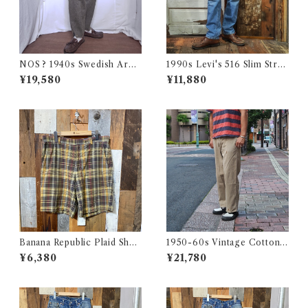
NOS ? 1940s Swedish Arm
1990s Levi's 516 Slim Strai
y Wool Pants / デッドストッ
ght Made in CANADA 実寸
¥19,580
¥11,880
ク？ユーロ ミリタリー スウェ
W32 L31.5 / リーバイス デニ
ーデン軍 ウール トラウザーズ
ム パンツ カナダ製 古着
古着 王冠
Banana Republic Plaid Shor
1950-60s Vintage Cotton
ts / バナナリパブリック マド
Khaki Work Chino Trouser
¥6,380
¥21,780
ラス チェック ショートパンツ
s W31 L28 / ヴィンテージ ボ
古着
タンフライ ワーク チノパン 古
着