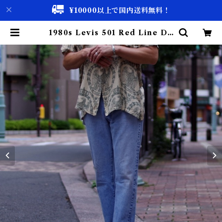
¥10000以上で国内送料無料！
1980s Levis 501 Red Line De
nim Pants W32 L27 / #42 アイ
スブルー アメリカ製 リーバイス デ
ニム 赤耳 レッドライン USA 古着 |
古着屋 仙台 biscco【古着 & Vint
age 通販】