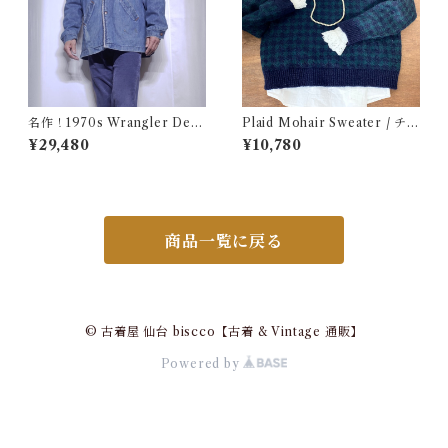
名作！1970s Wrangler Deni
Plaid Mohair Sweater / チェ
m Wrange Coat / ラングラー
ック柄 モヘア セーター 古着
¥29,480
¥10,780
デニム ボア ランチ コート 古
着 ヴィンテージ レンジ
商品一覧に戻る
© 古着屋 仙台 biscco【古着 & Vintage 通販】
Powered by