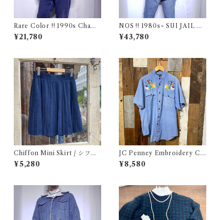
Rare Color !! 1990s Champ
NOS !! 1980s~ SUI JAIL De
ion Reverse Weave Charco
nim Work Jacket with Stenc
¥21,780
¥43,780
al Gray Size M / チャンピオ
il / USA 実物 デッドストック
ン リバースウィーブ 墨黒 目付
プリズナー デニム ジャケット
き ボーダーリブ USA 古着
カバーオール ブランケット 古
着
Chiffon Mini Skirt / シフォ
JC Penney Embroidery Ch
ン ミニ プリーツ スカート 古
ambray Shirt / ジェイシーペ
¥5,280
¥8,580
着
ニー 刺繍入り シャンブレー シ
ャツ 古着