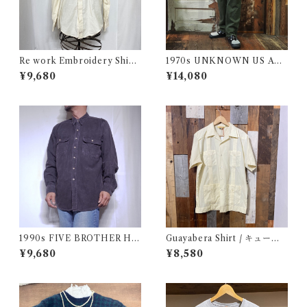
Re work Embroidery Shirt
1970s UNKNOWN US AR
/ リワーク ハンド刺繍入り シ
MY Style Utility Pants / Ba
¥9,680
¥14,080
ャツ 古着
ker 70年代 米軍 ベイカー パ
ンツ 民間仕様 古着
1990s FIVE BROTHER He
Guayabera Shirt / キューバ
avy Flannel Shirt CHAMOI
シャツ 古着
¥9,680
¥8,580
S CLOTH Black USA / ファ
イブブラザー ヘビーネルシャ
ツ 墨黒 ブラック 古着