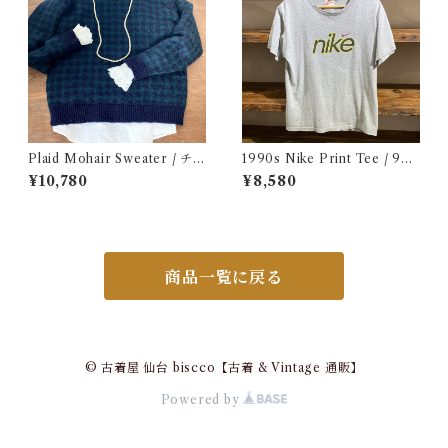
Plaid Mohair Sweater / チェ
1990s Nike Print Tee / 90
ック柄 モヘア セーター 古着
年代 ナイキ プリント Tシャツ
¥10,780
¥8,580
古着
商品一覧に戻る
© 古着屋 仙台 biscco【古着 & Vintage 通販】
Powered by