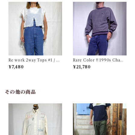
Re work 2way Tops #1 / リ
Rare Color !! 1990s Champ
ワーク 2way トップス 古着
ion Reverse Weave Charco
¥7,480
¥21,780
al Gray Size M / チャンピオ
ン リバースウィーブ 墨黒 目付
き ボーダーリブ USA 古着
その他の商品