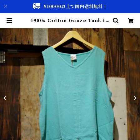
¥10000以上で国内送料無料！
1980s Cotton Gauze Tank to
p / 80年代 コットン タンクトップ
古着 | 古着屋 仙台 biscco【古着
& Vintage 通販】