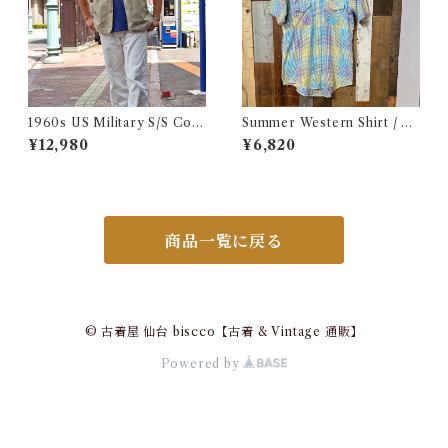
1960s US Military S/S Cott
Summer Western Shirt / シ
on Poplin Shirt / 60年代 US
ョートスリーブ ウエスタン シ
¥12,980
¥6,820
AF USN ARMY コットン ポ
ャツ 古着
プリン 半袖 シャツ
商品一覧に戻る
© 古着屋 仙台 biscco【古着 & Vintage 通販】
Powered by