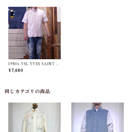
1980s YSL YVES SAINT L
AURENT Button Down Shi
¥7,480
rt / イヴ サン ローラン コット
ン シャツ フランス 古着
同じカテゴリの商品