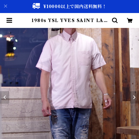
¥10000以上で国内送料無料！
1980s YSL YVES SAINT LAU
RENT Button Down Shirt /
イヴ サン ローラン コットン シャツ
フランス 古着 | 古着屋 仙台 biscc
o【古着 & Vintage 通販】