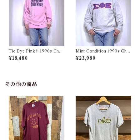
Tie Dye Pink !! 1990s Cha
Mint Condition 1990s Cha
mpion Reverse Weave USA
mpion Reverse Weave Size
¥18,480
¥23,980
/ チャンピオン リバースウィ
L / チャンピオン リバースウ
ーブ タイダイ ピンク 目付き
ィーブ ロゴ 目付き フラタニテ
アメリカ 古着
ィ USA 古着
その他の商品