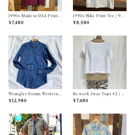
1990s Made in USA Print T
1990s Nike Print Tee / 90
ee / 90年代 アメリカ製 プリ
年代 ナイキ プリント Tシャツ
¥7,480
¥8,580
ント Tシャツ 古着
古着
Wrangler Denim Western S
Re work 2way Tops #2 / リ
hirt 16 1/2 Made in USA / ラ
ワーク 2way トップス 古着
¥12,980
¥7,480
ングラー デニム ウエスタン シ
ャツ 古着