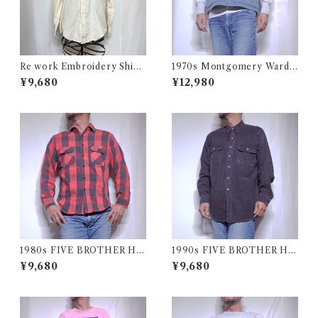
Re work Embroidery Shirt
1970s Montgomery Ward
/ リワーク ハンド刺繍入り シ
PUT TOGETHERS Nylon S
¥9,680
¥12,980
ャツ 古着
ki Vest / 70年代 モンゴメリー
ワード 中綿 スキー ベスト
1980s FIVE BROTHER He
1990s FIVE BROTHER He
avy Flannel Shirt / ブロック
avy Flannel Shirt CHAMOI
¥9,680
¥9,680
チェック バッファロー ヘビー
S CLOTH Black USA / ファ
ネル シャツ ファイブブラザ
イブブラザー ヘビーネルシャ
ー 古着 USA
ツ 墨黒 ブラック 古着