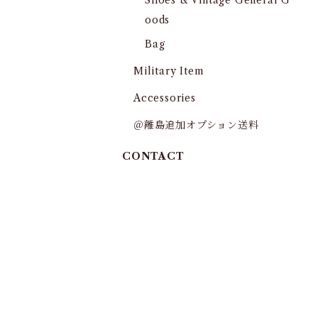
Shoes & Vintage General G
oods
Bag
Military Item
Accessories
＠離島追加オプション送料
CONTACT