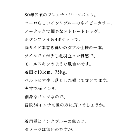
80年代頃のフレンチ・ワークパンツ。
ユーロらしいインクブルーのネイビーカラー、
ノータックで細身なストレートレッグ。
ボタンフライ＆4ポケットで、
両サイド本巻き縫いのダブル仕様の一本。
ツイルですが少し毛羽立った質感で、
モールスキンのような風合いです。
着画は181cm、75kg。
ベルトせず少し落とした感じで穿いてます。
実寸で36インチ、
細身なパンツなので、
普段34インチ前後の方に良いでしょうか。
着用感とインクブルーの色ムラ、
ダメージは無いのですが、