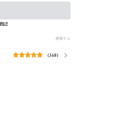
向け
通報する
(368)