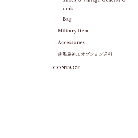
Shoes & Vintage General G
oods
Bag
Military Item
Accessories
＠離島追加オプション送料
CONTACT