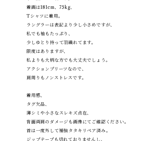
着画は181cm、75kg、
Tシャツに着用。
ラングラーは表記より少し小さめですが、
私でも袖もたっぷり、
少しゆとり持って羽織れてます。
限度はありますが、
私よりも大柄な方でも大丈夫でしょう。
アクションプリーツなので、
肩周りもノンストレスです。
着用感、
タグ欠品、
薄シミや小さなスレキズ点在、
背面両肩のダメージも画像にてご確認ください。
首は一度外して補強タタキリペア済み。
ジップテープも切れておりませんし、