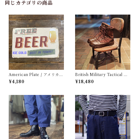
同じカテゴリの商品
American Plate / アメリカン
British Military Tactical Bo
プレート
ots Brown 8W / BATES / イ
¥4,180
¥18,480
ギリス軍 コンバット ブーツ ベ
イツ 古着