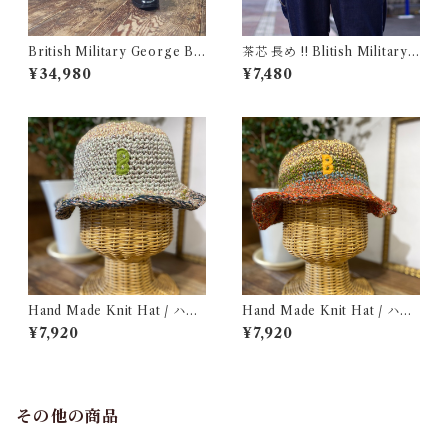
British Military George Bo
茶芯 長め !! Blitish Military
ots 10M / Made in England
UK Leather Belt Black / イ
¥34,980
¥7,480
/ イギリス軍 ジョージブーツ
ギリス軍 レザー ベルト 96〜1
Vibram カスタム 古着
09cm
Hand Made Knit Hat / ハン
Hand Made Knit Hat / ハン
ドメイド ニット ハット
ド メイド ニット ハット
¥7,920
¥7,920
その他の商品