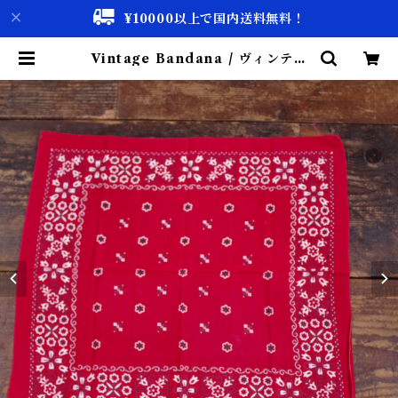
¥10000以上で国内送料無料！
Vintage Bandana / ヴィンテー
ジ バンダナ 古着 | 古着屋 仙台 bis
cco【古着 & Vintage 通販】