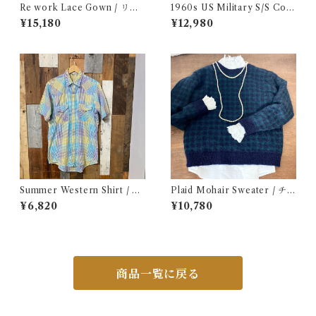
Re work Lace Gown / リワ
1960s US Military S/S Cott
ーク レース ガウン 古着
on Poplin Shirt / 60年代 US
¥15,180
¥12,980
AF USN ARMY コットン ポ
プリン 半袖 シャツ
Summer Western Shirt / シ
Plaid Mohair Sweater / チェ
ョートスリーブ ウエスタン シ
ック柄 モヘア セーター 古着
¥6,820
¥10,780
ャツ 古着
商品一覧に戻る