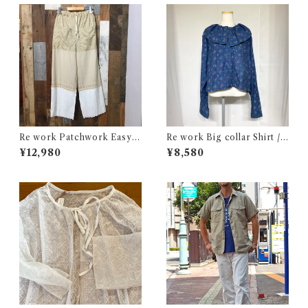
Re work Patchwork Easy P
Re work Big collar Shirt /
ants / リワーク パッチワーク
リワーク ビックカラー シャツ
¥12,980
¥8,580
イージー パンツ 古着
古着