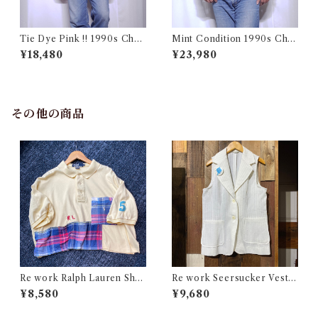
Tie Dye Pink !! 1990s Cha
Mint Condition 1990s Cha
mpion Reverse Weave USA
mpion Reverse Weave Size
¥18,480
¥23,980
/ チャンピオン リバースウィ
L / チャンピオン リバースウ
ーブ タイダイ ピンク 目付き
ィーブ ロゴ 目付き フラタニテ
アメリカ 古着
ィ USA 古着
その他の商品
Re work Ralph Lauren Shor
Re work Seersucker Vest /
t length Polo shirt / リワー
リワーク シアサッカー ベスト
¥8,580
¥9,680
ク ラルフローレン ショート丈
古着
ポロシャツ 古着