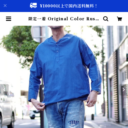
¥10000以上で国内送料無料！
限定一着 Original Color Russi
an Military Sleeping Shirt /
オリジナル 後染め スリーピング シ
ャツ ヘンリー | 古着屋 仙台 biscc
o【古着 & Vintage 通販】