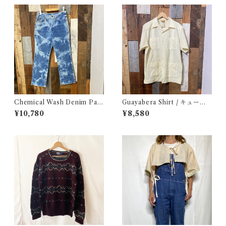
Chemical Wash Denim Pant
Guayabera Shirt / キューバ
s / ケミカル デニム パンツ 古
シャツ 古着
¥10,780
¥8,580
着