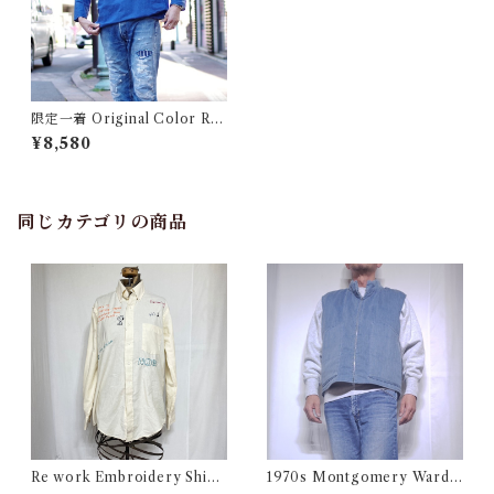
限定一着 Original Color Rus
sian Military Sleeping Shirt
¥8,580
/ オリジナル 後染め スリーピ
ング シャツ ヘンリー
同じカテゴリの商品
Re work Embroidery Shirt
1970s Montgomery Ward
/ リワーク ハンド刺繍入り シ
PUT TOGETHERS Nylon S