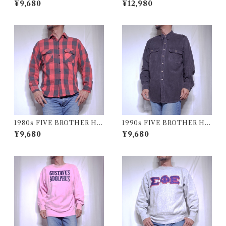
¥9,680
¥12,980
ャツ 古着
ki Vest / 70年代 モンゴメリー
ワード 中綿 スキー ベスト
1980s FIVE BROTHER He
1990s FIVE BROTHER He
avy Flannel Shirt / ブロック
avy Flannel Shirt CHAMOI
¥9,680
¥9,680
チェック バッファロー ヘビー
S CLOTH Black USA / ファ
ネル シャツ ファイブブラザ
イブブラザー ヘビーネルシャ
ー 古着 USA
ツ 墨黒 ブラック 古着