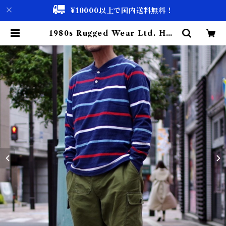
¥10000以上で国内送料無料！
1980s Rugged Wear Ltd. Hen
ry Neck Rugby Shirt L / 80年
代 アメリカ製 ヘンリー ラガー シャ
ツ USA 古着 | 古着屋 仙台 biscco
【古着 & Vintage 通販】