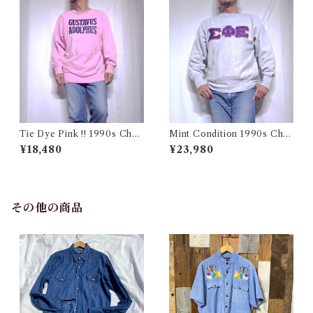
Tie Dye Pink !! 1990s Cha
Mint Condition 1990s Cha
mpion Reverse Weave USA
mpion Reverse Weave Size
¥18,480
¥23,980
/ チャンピオン リバースウィ
L / チャンピオン リバースウ
ーブ タイダイ ピンク 目付き
ィーブ ロゴ 目付き フラタニテ
アメリカ 古着
ィ USA 古着
その他の商品