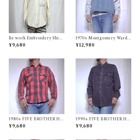
Re work Embroidery Shirt
1970s Montgomery Ward
/ リワーク ハンド刺繍入り シ
PUT TOGETHERS Nylon S
¥9,680
¥12,980
ャツ 古着
ki Vest / 70年代 モンゴメリー
ワード 中綿 スキー ベスト
1980s FIVE BROTHER He
1990s FIVE BROTHER He
avy Flannel Shirt / ブロック
avy Flannel Shirt CHAMOI
¥9,680
¥9,680
チェック バッファロー ヘビー
S CLOTH Black USA / ファ
ネル シャツ ファイブブラザ
イブブラザー ヘビーネルシャ
ー 古着 USA
ツ 墨黒 ブラック 古着