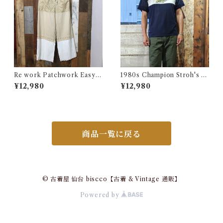
Re work Patchwork Easy P
1980s Champion Stroh's W
ants / リワーク パッチワーク
ater Print T-Shirt Size XL /
¥12,980
¥12,980
イージー パンツ 古着
チャンピオン トリコ タグ 染み
込み メッシュ Tシャツ 古着
商品一覧に戻る
© 古着屋 仙台 biscco【古着 & Vintage 通販】
Powered by