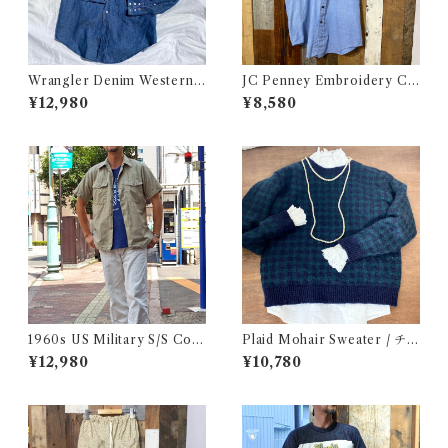
Wrangler Denim Western S
JC Penney Embroidery Ch
hirt 16 1/2 Made in USA / ラ
ambray Shirt / ジェイシーペ
¥12,980
¥8,580
ングラー デニム ウエスタン シ
ニー 刺繍入り シャンブレー シ
ャツ 古着
ャツ 古着
1960s US Military S/S Cott
Plaid Mohair Sweater / チェ
on Poplin Shirt / 60年代 US
ック柄 モヘア セーター 古着
¥12,980
¥10,780
AF USN ARMY コットン ポ
プリン 半袖 シャツ