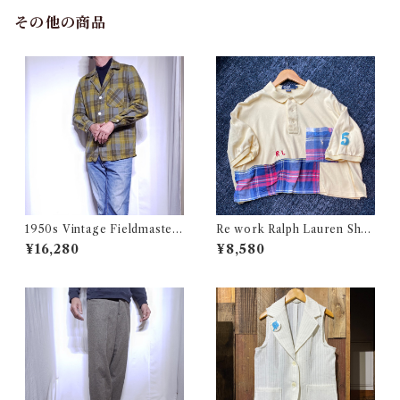
その他の商品
1950s Vintage Fieldmaster
Re work Ralph Lauren Shor
Wool Topstar Style Jacket /
t length Polo shirt / リワー
¥16,280
¥8,580
USA ヴィンテージ トップスタ
ク ラルフローレン ショート丈
ータイプ アンコン ウール ジャ
ポロシャツ 古着
ケット古着