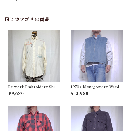
ーク シャツ USA 古着
同じカテゴリの商品
Re work Embroidery Shirt
1970s Montgomery Ward
/ リワーク ハンド刺繍入り シ
PUT TOGETHERS Nylon S
¥9,680
¥12,980
ャツ 古着
ki Vest / 70年代 モンゴメリー
ワード 中綿 スキー ベスト