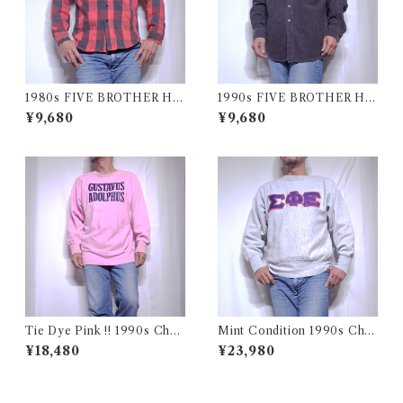
1980s FIVE BROTHER He
1990s FIVE BROTHER He
avy Flannel Shirt / ブロック
avy Flannel Shirt CHAMOI
¥9,680
¥9,680
チェック バッファロー ヘビー
S CLOTH Black USA / ファ
ネル シャツ ファイブブラザ
イブブラザー ヘビーネルシャ
ー 古着 USA
ツ 墨黒 ブラック 古着
Tie Dye Pink !! 1990s Cha
Mint Condition 1990s Cha
mpion Reverse Weave USA
mpion Reverse Weave Size
¥18,480
¥23,980
/ チャンピオン リバースウィ
L / チャンピオン リバースウ
ーブ タイダイ ピンク 目付き
ィーブ ロゴ 目付き フラタニテ
アメリカ 古着
ィ USA 古着