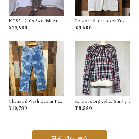
NOS ? 1940s Swedish Arm
Re work Seersucker Vest /
y Wool Pants / デッドストッ
リワーク シアサッカー ベスト
¥19,580
¥9,680
ク？ユーロ ミリタリー スウェ
古着
ーデン軍 ウール トラウザーズ
古着 王冠
Chemical Wash Denim Pant
Re work Big collar Shirt /
s / ケミカル デニム パンツ 古
リワーク ビックカラー シャツ
¥10,780
¥8,580
着
古着
商品一覧に戻る