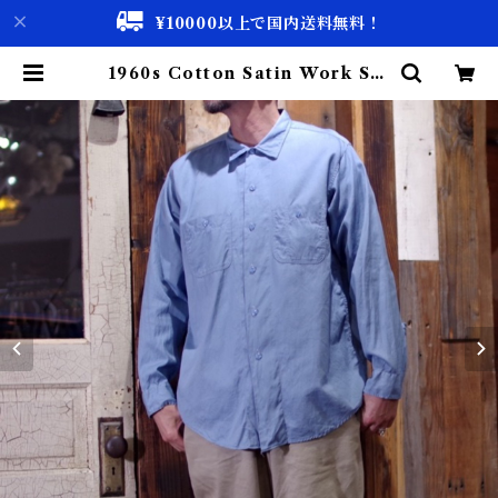
¥10000以上で国内送料無料！
1960s Cotton Satin Work Shi
rt XL相当 / ヴィンテージ ワーク
シャツ USA 古着 | 古着屋 仙台 bis
cco【古着 & Vintage 通販】