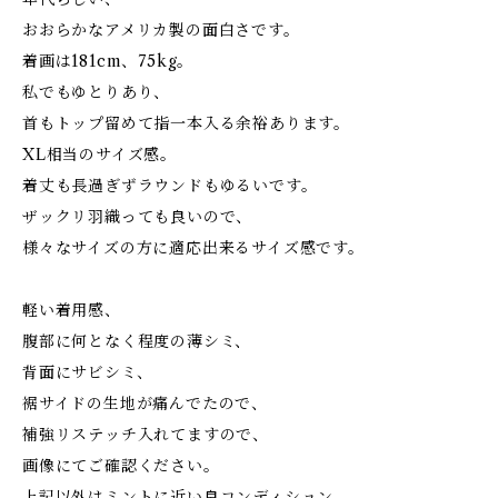
おおらかなアメリカ製の面白さです。
着画は181cm、75kg。
私でもゆとりあり、
首もトップ留めて指一本入る余裕あります。
XL相当のサイズ感。
着丈も長過ぎずラウンドもゆるいです。
ザックリ羽織っても良いので、
様々なサイズの方に適応出来るサイズ感です。
軽い着用感、
腹部に何となく程度の薄シミ、
背面にサビシミ、
裾サイドの生地が痛んでたので、
補強リステッチ入れてますので、
画像にてご確認ください。
上記以外はミントに近い良コンディション