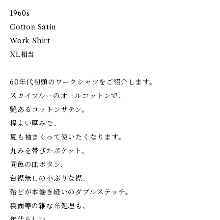
1960s
Cotton Satin
Work Shirt
XL相当
60年代初頭のワークシャツをご紹介します。
スカイブルーのオールコットンで、
艶あるコットンサテン。
程よい厚みで、
夏も袖まくって使いたくなります。
丸みを帯びたポケット、
同色の皿ボタン、
台襟無しの小ぶりな襟、
殆どが本巻き縫いのダブルステッチ。
裏面等の雑な糸処理も、
年代らしい、