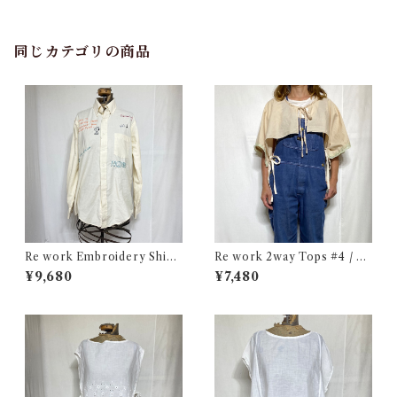
ト シャツ 古着
同じカテゴリの商品
Re work Embroidery Shirt
Re work 2way Tops #4 / リ
/ リワーク ハンド刺繍入り シ
ワーク 2way トップス 古着
¥9,680
¥7,480
ャツ 古着