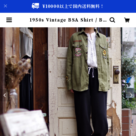
¥10000以上で国内送料無料！
1950s Vintage BSA Shirt / Bo
y Scout America / 50年代 ヴィ
ンテージ ボーイスカウト シャツ 古
着 | 古着屋 仙台 biscco【古着 &
Vintage 通販】