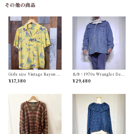
その他の商品
Girls size Vintage Rayon H
名作！1970s Wrangler Deni
awaiian Shirt / ガールズ サイ
m Wrange Coat / ラングラー
¥17,380
¥29,480
ズ ヴィンテージ レーヨン ハワ
デニム ボア ランチ コート 古
イアン シャツ 古着
着 ヴィンテージ レンジ