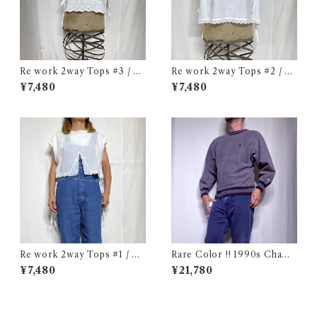
Re work 2way Tops #3 / リ
Re work 2way Tops #2 / リ
ワーク 2way トップス 古着
ワーク 2way トップス 古着
¥7,480
¥7,480
Re work 2way Tops #1 / リ
Rare Color !! 1990s Champ
ワーク 2way トップス 古着
ion Reverse Weave Charco
¥7,480
¥21,780
al Gray Size M / チャンピオ
ン リバースウィーブ 墨黒 目付
き ボーダーリブ USA 古着