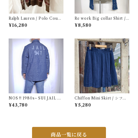
Ralph Lauren / Polo Count
Re work Big collar Shirt /
ry Hand Knit / ラルフローレ
リワーク ビックカラー シャツ
¥16,280
¥8,580
ン / ポロカントリー ハンドニ
古着
ット / コットンニット 古着
NOS !! 1980s~ SUI JAIL De
Chiffon Mini Skirt / シフォ
nim Work Jacket with Stenc
ン ミニ プリーツ スカート 古
¥43,780
¥5,280
il / USA 実物 デッドストック
着
プリズナー デニム ジャケット
カバーオール ブランケット 古
着
商品一覧に戻る