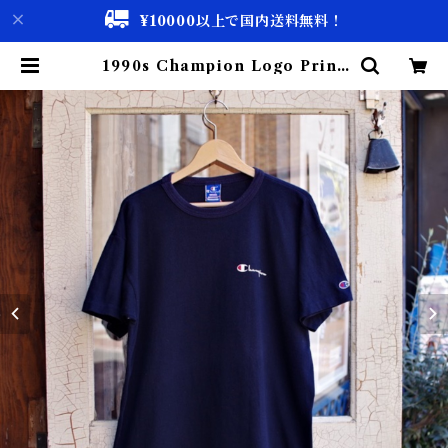
¥10000以上で国内送料無料！
1990s Champion Logo Print
T-Shirt Size XL / チャンピオン
ロゴ プリント Tシャツ 古着 | 古着
屋 仙台 biscco【古着 & Vintage
通販】