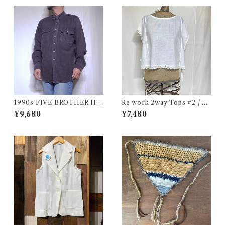
き ボーダーリブ USA 古着
1990s FIVE BROTHER He
Re work 2way Tops #2 / リ
avy Flannel Shirt CHAMOI
ワーク 2way トップス 古着
¥9,680
¥7,480
S CLOTH Black USA / ファ
イブブラザー ヘビーネルシャ
ツ 墨黒 ブラック 古着