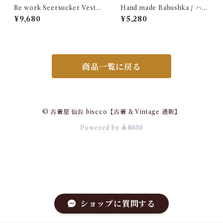
Re work Seersucker Vest /
Hand made Babushka / ハン
リワーク シアサッカー ベスト
ドメイド バブーシュカ
¥9,680
¥5,280
古着
商品一覧に戻る
© 古着屋 仙台 biscco【古着 & Vintage 通販】
Powered by
ショップに質問する