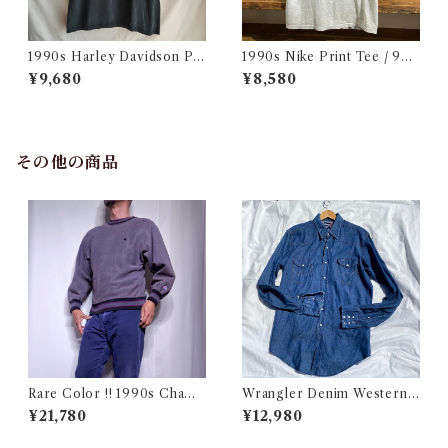
1990s Harley Davidson Pri
1990s Nike Print Tee / 90
nt T-Shirt Made in USA / ハ
年代 ナイキ プリント Tシャツ
¥9,680
¥8,580
ーレー バイカー Tシャツ アメ
古着
リカ製 古着
その他の商品
Rare Color !! 1990s Champ
Wrangler Denim Western S
ion Reverse Weave Charco
hirt 16 1/2 Made in USA / ラ
¥21,780
¥12,980
al Gray Size M / チャンピオ
ングラー デニム ウエスタン シ
ン リバースウィーブ 墨黒 目付
ャツ 古着