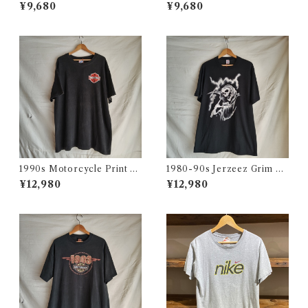
Shirt / シアーズ ベロア ショ
イル生地 ショートスリーブ シ
¥9,680
¥9,680
ートスリーブ シャツ 古着
ャツ 古着
1990s Motorcycle Print T-
1980-90s Jerzeez Grim Re
Shirt Size XL / 90年代 ハー
aper T-Shirt Size XL / ジャ
¥12,980
¥12,980
レー バイカー Tシャツ スカル
ージーズ 死神 スカル プリント
フクロウ イルミナティー USA
Tシャツ アメリカ製 USA 古着
古着