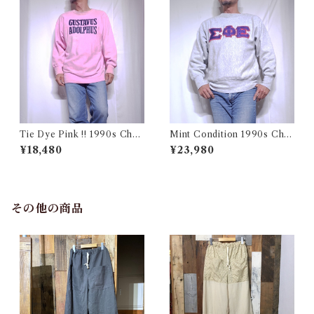
Tie Dye Pink !! 1990s Cha
Mint Condition 1990s Cha
mpion Reverse Weave USA
mpion Reverse Weave Size
¥18,480
¥23,980
/ チャンピオン リバースウィ
L / チャンピオン リバースウ
ーブ タイダイ ピンク 目付き
ィーブ ロゴ 目付き フラタニテ
アメリカ 古着
ィ USA 古着
その他の商品