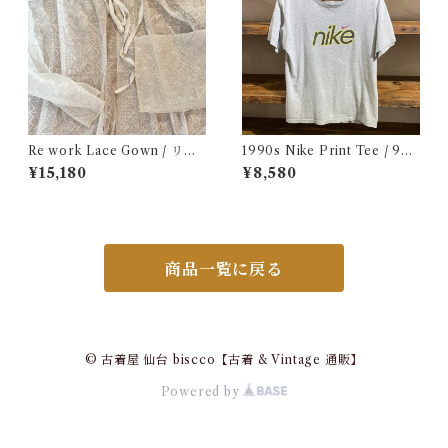
Re work Lace Gown / リワ
1990s Nike Print Tee / 90
ーク レース ガウン 古着
年代 ナイキ プリント Tシャツ
¥15,180
¥8,580
古着
商品一覧に戻る
© 古着屋 仙台 biscco【古着 & Vintage 通販】
Powered by