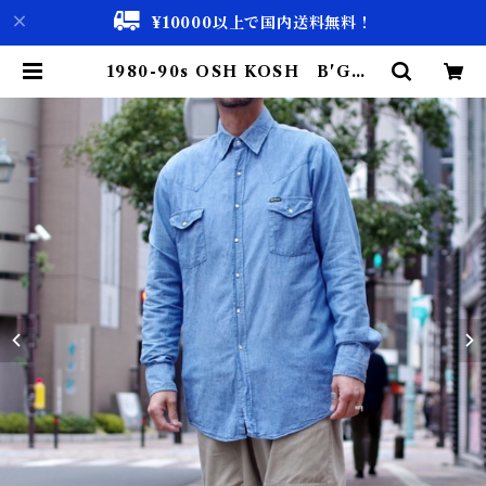
¥10000以上で国内送料無料！
1980-90s OSH KOSH B'GOS
H Chambray Western Shirt /
アメリカ製 シャンブレー シャツ 古
着 | 古着屋 仙台 biscco【古着 &
Vintage 通販】