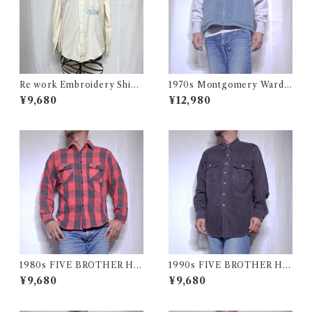
Re work Embroidery Shirt
1970s Montgomery Ward
/ リワーク ハンド刺繍入り シ
PUT TOGETHERS Nylon S
¥9,680
¥12,980
ャツ 古着
ki Vest / 70年代 モンゴメリー
ワード 中綿 スキー ベスト
1980s FIVE BROTHER He
1990s FIVE BROTHER He
avy Flannel Shirt / ブロック
avy Flannel Shirt CHAMOI
¥9,680
¥9,680
チェック バッファロー ヘビー
S CLOTH Black USA / ファ
ネル シャツ ファイブブラザ
イブブラザー ヘビーネルシャ
ー 古着 USA
ツ 墨黒 ブラック 古着