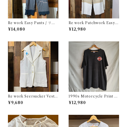
Re work Easy Pants / リワ
Re work Patchwork Easy P
ーク イージー パンツ クロシェ
ants / リワーク パッチワーク
¥14,080
¥12,980
& 刺繍入り
イージー パンツ 古着
Re work Seersucker Vest /
1990s Motorcycle Print T-
リワーク シアサッカー ベスト
Shirt Size XL / 90年代 ハー
¥9,680
¥12,980
古着
レー バイカー Tシャツ スカル
フクロウ イルミナティー USA
古着