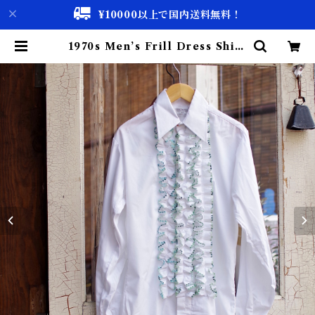
¥10000以上で国内送料無料！
1970s Men’s Frill Dress Shirt
#1 / 70年代 メンズ フリル ドレス
シャツ | 古着屋 仙台 biscco【古着
& Vintage 通販】