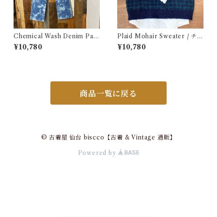
Chemical Wash Denim Pant
Plaid Mohair Sweater / チェ
s / ケミカル デニム パンツ 古
ック柄 モヘア セーター 古着
¥10,780
¥10,780
着
商品一覧に戻る
© 古着屋 仙台 biscco【古着 & Vintage 通販】
Powered by