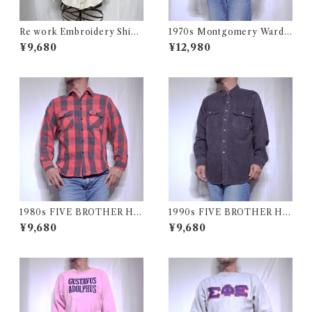
Re work Embroidery Shirt
1970s Montgomery Ward
/ リワーク ハンド刺繍入り シ
PUT TOGETHERS Nylon S
¥9,680
¥12,980
ャツ 古着
ki Vest / 70年代 モンゴメリー
ワード 中綿 スキー ベスト
1980s FIVE BROTHER He
1990s FIVE BROTHER He
avy Flannel Shirt / ブロック
avy Flannel Shirt CHAMOI
¥9,680
¥9,680
チェック バッファロー ヘビー
S CLOTH Black USA / ファ
ネル シャツ ファイブブラザ
イブブラザー ヘビーネルシャ
ー 古着 USA
ツ 墨黒 ブラック 古着