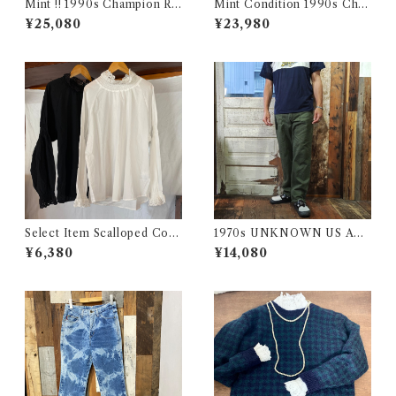
Mint !! 1990s Champion Re
Mint Condition 1990s Cha
verse Weave NHL SABRES
mpion Reverse Weave Size
¥25,080
¥23,980
Size L / チャンピオン リバー
L / チャンピオン リバースウ
スウィーブ 目付き USA 古着
ィーブ ロゴ 目付き フラタニテ
ィ USA 古着
Select Item Scalloped Cott
1970s UNKNOWN US AR
on Shirt / スカラップ コット
MY Style Utility Pants / Ba
¥6,380
¥14,080
ン シャツ
ker 70年代 米軍 ベイカー パ
ンツ 民間仕様 古着