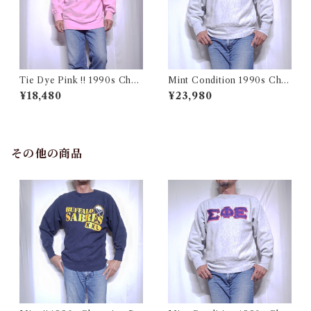
Tie Dye Pink !! 1990s Cha
Mint Condition 1990s Cha
mpion Reverse Weave USA
mpion Reverse Weave Size
¥18,480
¥23,980
/ チャンピオン リバースウィ
L / チャンピオン リバースウ
ーブ タイダイ ピンク 目付き
ィーブ ロゴ 目付き フラタニテ
アメリカ 古着
ィ USA 古着
その他の商品