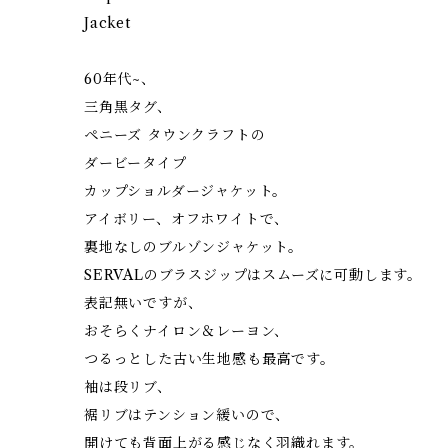
Jacket
60年代~、
三角黒タグ、
ペニーズ タウンクラフトの
ダービータイプ
カップショルダージャケット。
アイボリー、オフホワイトで、
裏地なしのブルゾンジャケット。
SERVALのブラスジップはスムーズに可動します。
表記無いですが、
おそらくナイロン＆レーヨン、
つるっとした古い生地感も最高です。
袖は段リブ、
裾リブはテンション緩いので、
開けても背面上がる感じなく羽織れます。