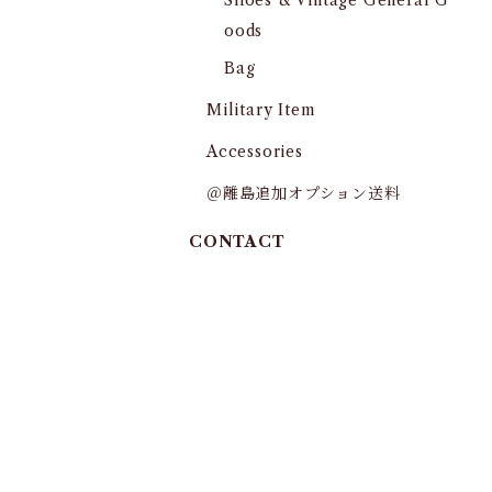
Shoes & Vintage General G
oods
Bag
Military Item
Accessories
＠離島追加オプション送料
CONTACT