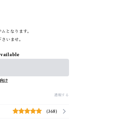
。
イテムとなります。
下さいませ。
available
向け
通報する
(368)