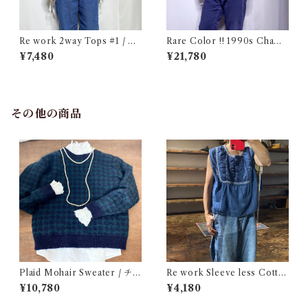
Re work 2way Tops #1 / リ
Rare Color !! 1990s Champ
ワーク 2way トップス 古着
ion Reverse Weave Charco
¥7,480
¥21,780
al Gray Size M / チャンピオ
ン リバースウィーブ 墨黒 目付
き ボーダーリブ USA 古着
その他の商品
Plaid Mohair Sweater / チェ
Re work Sleeve less Cotto
ック柄 モヘア セーター 古着
n Shirt / リワーク スリーブレ
¥10,780
¥4,180
ス コットン シャツ 古着