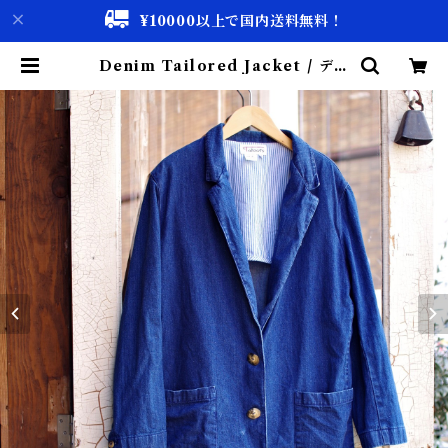
¥10000以上で国内送料無料！
Denim Tailored Jacket / デニ
ム テーラード ジャケット 古着 | 古
着屋 仙台 biscco【古着 & Vinta
ge 通販】