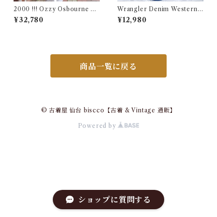
2000 !!! Ozzy Osbourne O
Wrangler Denim Western S
ZZFEST Rock T-Shirt Size
hirt 16 1/2 Made in USA / ラ
¥32,780
¥12,980
L / オジーオズボーン オズフ
ングラー デニム ウエスタン シ
ェス パンテラ ツアー ロック
ャツ 古着
バンド Tシャツ 古着
商品一覧に戻る
© 古着屋 仙台 biscco【古着 & Vintage 通販】
Powered by
ショップに質問する