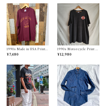
1990s Made in USA Print T
1990s Motorcycle Print T-
ee / 90年代 アメリカ製 プリ
Shirt Size XL / 90年代 ハー
¥7,480
¥12,980
ント Tシャツ 古着
レー バイカー Tシャツ スカル
フクロウ イルミナティー USA
古着