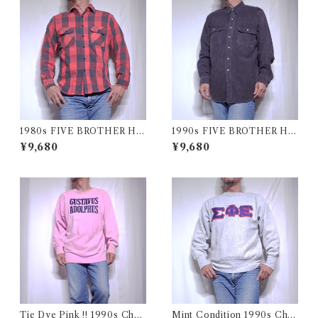
1980s FIVE BROTHER He
1990s FIVE BROTHER He
avy Flannel Shirt / ブロック
avy Flannel Shirt CHAMOI
¥9,680
¥9,680
チェック バッファロー ヘビー
S CLOTH Black USA / ファ
ネル シャツ ファイブブラザ
イブブラザー ヘビーネルシャ
ー 古着 USA
ツ 墨黒 ブラック 古着
Tie Dye Pink !! 1990s Cha
Mint Condition 1990s Cha