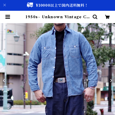
¥10000以上で国内送料無料！
1950s~ Unknown Vintage Ch
ambray Shirt / USA 猫目ボタン
ヴィンテージ シャンブレー シャツ
古着 | 古着屋 仙台 biscco【古着
& Vintage 通販】