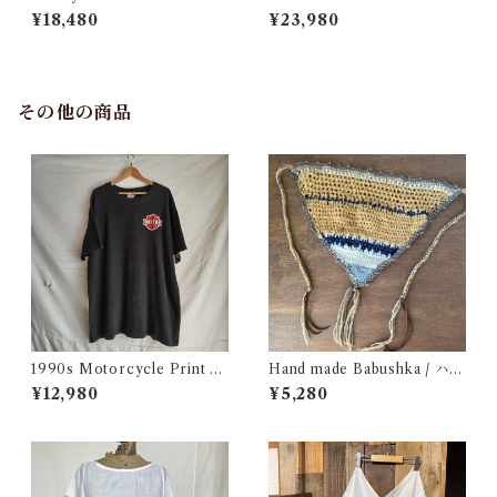
mpion Reverse Weave USA
mpion Reverse Weave Size
¥18,480
¥23,980
/ チャンピオン リバースウィ
L / チャンピオン リバースウ
ーブ タイダイ ピンク 目付き
ィーブ ロゴ 目付き フラタニテ
アメリカ 古着
ィ USA 古着
その他の商品
1990s Motorcycle Print T-
Hand made Babushka / ハン
Shirt Size XL / 90年代 ハー
ドメイド バブーシュカ
¥12,980
¥5,280
レー バイカー Tシャツ スカル
フクロウ イルミナティー USA
古着