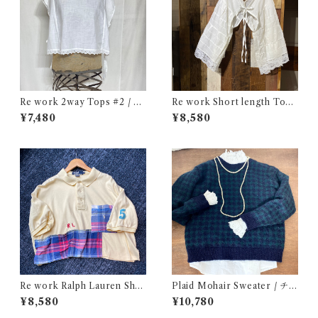
Re work 2way Tops #2 / リ
Re work Short length Tops
ワーク 2way トップス 古着
/ リワーク ショート丈 ボレロ
¥7,480
¥8,580
シャツ 古着
Re work Ralph Lauren Shor
Plaid Mohair Sweater / チェ
t length Polo shirt / リワー
ック柄 モヘア セーター 古着
¥8,580
¥10,780
ク ラルフローレン ショート丈
ポロシャツ 古着