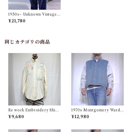
1950s~ Unknown Vintage
Chambray Shirt / USA 猫目
¥21,780
ボタン ヴィンテージ シャンブ
レー シャツ 古着
同じカテゴリの商品
Re work Embroidery Shirt
1970s Montgomery Ward
/ リワーク ハンド刺繍入り シ
PUT TOGETHERS Nylon S
¥9,680
¥12,980
ャツ 古着
ki Vest / 70年代 モンゴメリー
ワード 中綿 スキー ベスト