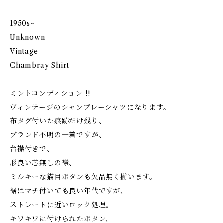
1950s~
Unknown
Vintage
Chambray Shirt
ミントコンディション !!
ヴィンテージのシャンブレーシャツになります。
布タグ付いた痕跡だけ残り、
ブランド不明の一着ですが、
台襟付きで、
形良い芯無しの襟、
ミルキーな猫目ボタンも欠品無く揃います。
裾はマチ付いても良い年代ですが、
ストレートに近いロック処理。
キワキワに付けられたボタン、