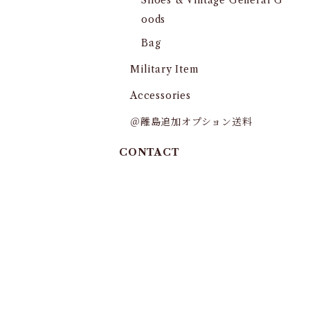
Shoes & Vintage General G
oods
Bag
Military Item
Accessories
＠離島追加オプション送料
CONTACT