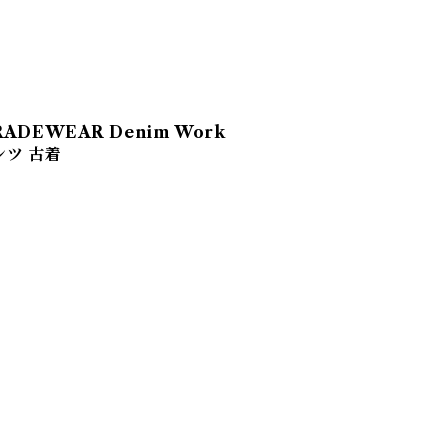
S TRADEWEAR Denim Work
ンツ 古着