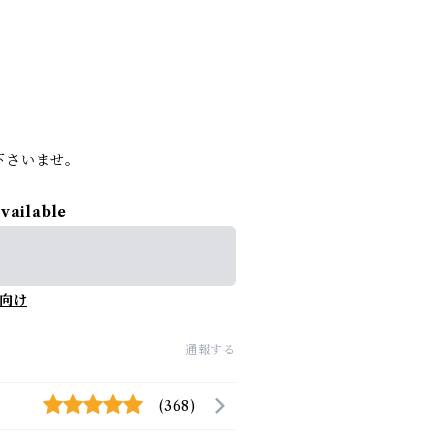
。
下さいませ。
available
向け
通報する
(368)