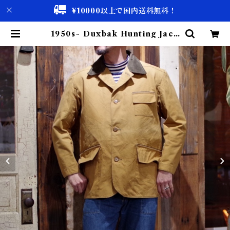
¥10000以上で国内送料無料！
1950s~ Duxbak Hunting Jack
et Size 44 / Vintage ダックスバ
ック ハンティング ノンウォッシュ
古着 | 古着屋 仙台 biscco【古着
& Vintage 通販】