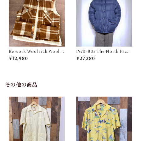
Re work Wool rich Wool B
1970-80s The North Face
oa Vest / リワーク ウールリ
Down Jacket Talon Navy /
¥12,980
¥27,280
ッチ ウール ボア ベスト 古着
茶タグ ノースフェイス ダウン
ジャケット 古着
その他の商品