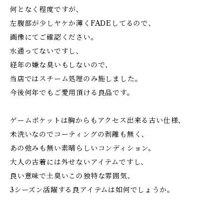
何となく程度ですが、
左腹部が少しヤケか薄くFADEしてるので、
画像にてご確認ください。
水通ってないですし、
経年の嫌な臭いもしないので、
当店ではスチーム処理のみ施しました。
今後何年でもご愛用頂ける良品です。
ゲームポケットは胸からもアクセス出来る古い仕様、
未洗いなのでコーティングの剥離も無く、
あの弛みも無い素晴らしいコンディション。
大人の古着には外せないアイテムですし、
良い意味で土臭いこの独特な雰囲気、
3シーズン活躍する良アイテムは如何でしょうか。