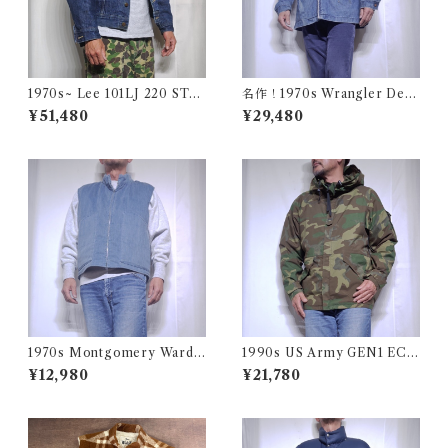
1970s~ Lee 101LJ 220 STO
名作！1970s Wrangler Deni
RM RIDER 44相当 / 濃い濃い
m Wrange Coat / ラングラー
¥51,480
¥29,480
70年代 80年代 リー ストーム
デニム ボア ランチ コート 古
ライダー 古着 USA アメリカ
着 ヴィンテージ レンジ
1970s Montgomery Ward
1990s US Army GEN1 EC
PUT TOGETHERS Nylon S
WCS Gore-Tex Parka M-R
¥12,980
¥21,780
ki Vest / 70年代 モンゴメリー
/ 米軍 ゴアテックス パーカー
ワード 中綿 スキー ベスト
アメリカ ミリタリー 古着