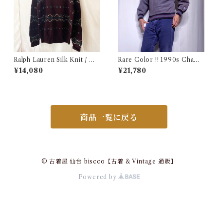
Ralph Lauren Silk Knit / ラ
Rare Color !! 1990s Champ
ルフローレン シルク セーター
ion Reverse Weave Charco
¥14,080
¥21,780
古着
al Gray Size M / チャンピオ
ン リバースウィーブ 墨黒 目付
き ボーダーリブ USA 古着
商品一覧に戻る
© 古着屋 仙台 biscco【古着 & Vintage 通販】
Powered by