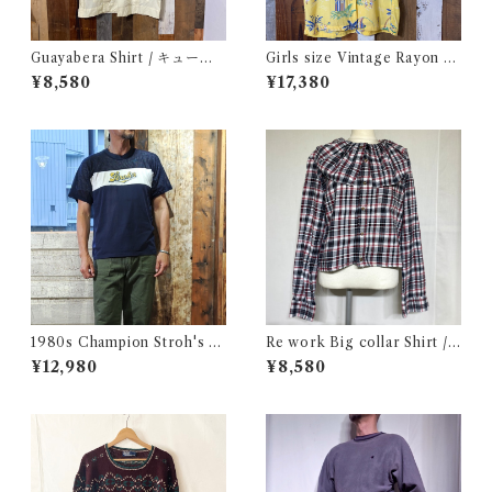
Guayabera Shirt / キューバ
Girls size Vintage Rayon H
シャツ 古着
awaiian Shirt / ガールズ サイ
¥8,580
¥17,380
ズ ヴィンテージ レーヨン ハワ
イアン シャツ 古着
1980s Champion Stroh's W
Re work Big collar Shirt /
ater Print T-Shirt Size XL /
リワーク ビックカラー シャツ
¥12,980
¥8,580
チャンピオン トリコ タグ 染み
古着
込み メッシュ Tシャツ 古着