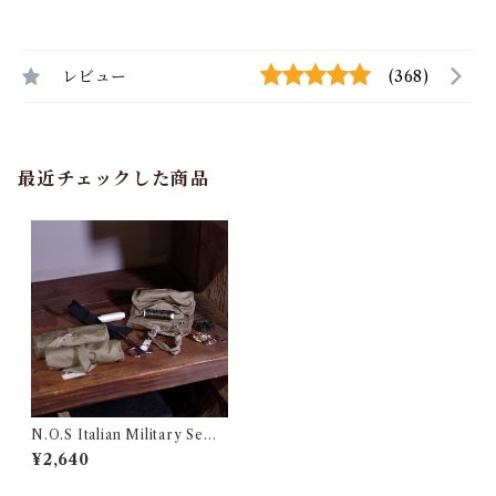
レビュー
(368)
最近チェックした商品
N.O.S Italian Military Sewi
ng Kit / イタリア軍 デッドス
¥2,640
トック ソーイング セット 古着