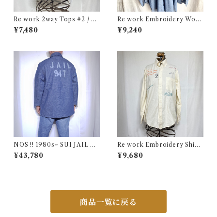
Re work 2way Tops #2 / リ
Re work Embroidery Work
ワーク 2way トップス 古着
Apron Vest / リワーク 刺繍
¥7,480
¥9,240
入り ワーク エプロン ベスト
古着
NOS !! 1980s~ SUI JAIL De
Re work Embroidery Shirt
nim Work Jacket with Stenc
/ リワーク ハンド刺繍入り シ
¥43,780
¥9,680
il / USA 実物 デッドストック
ャツ 古着
プリズナー デニム ジャケット
カバーオール ブランケット 古
着
商品一覧に戻る