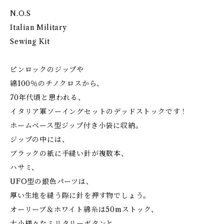
N.O.S
Italian Military
Sewing Kit
ピンロックのジップや
綿100％のチノクロスから、
70年代頃と思われる、
イタリア軍ソーイングセットのデッドストックです！
ホームベース型ジップ付き小袋に収納。
ジップの中には、
ブラックの紙に手縫い針が複数本、
ハサミ、
UFO型の銀色パーツは、
厚い生地を縫う際に針を押す物でしょう。
オーリーブ＆ホワイト綿糸は50mストック、
大小様々なミリタリーボタンと