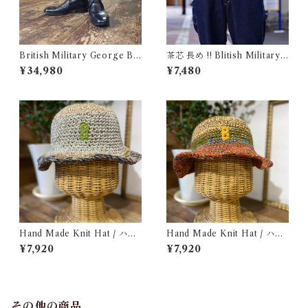
British Military George Bo
茶芯 長め !! Blitish Military
ots 10M / Made in England
UK Leather Belt Black / イ
¥34,980
¥7,480
/ イギリス軍 ジョージブーツ
ギリス軍 レザー ベルト 96〜1
Vibram カスタム 古着
09cm
Hand Made Knit Hat / ハン
Hand Made Knit Hat / ハン
ドメイド ニット ハット
ド メイド ニット ハット
¥7,920
¥7,920
その他の商品