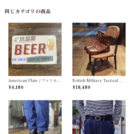
同じカテゴリの商品
American Plate / アメリカン
British Military Tactical Bo
プレート
ots Brown 8W / BATES / イ
¥4,180
¥18,480
ギリス軍 コンバット ブーツ ベ
イツ 古着