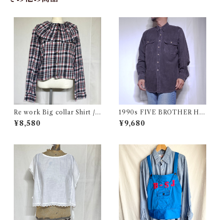
Re work Big collar Shirt /
1990s FIVE BROTHER He
リワーク ビックカラー シャツ
avy Flannel Shirt CHAMOI
¥8,580
¥9,680
古着
S CLOTH Black USA / ファ
イブブラザー ヘビーネルシャ
ツ 墨黒 ブラック 古着