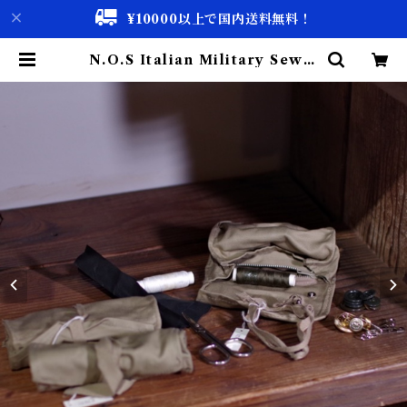
¥10000以上で国内送料無料！
N.O.S Italian Military Sewin
g Kit / イタリア軍 デッドストック
ソーイング セット 古着 | 古着屋 仙
台 biscco【古着 & Vintage 通
販】