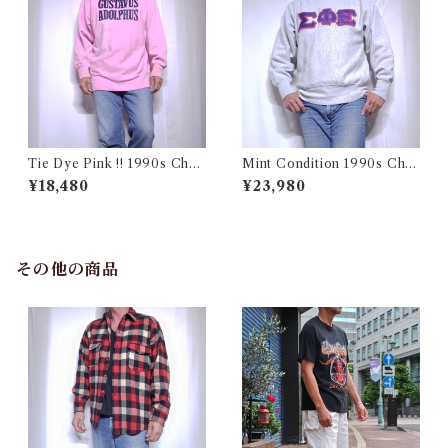
Tie Dye Pink !! 1990s Cha
Mint Condition 1990s Cha
mpion Reverse Weave USA
mpion Reverse Weave Size
¥18,480
¥23,980
/ チャンピオン リバースウィ
L / チャンピオン リバースウ
ーブ タイダイ ピンク 目付き
ィーブ ロゴ 目付き フラタニテ
アメリカ 古着
ィ USA 古着
その他の商品