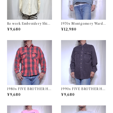
Re work Embroidery Shirt
1970s Montgomery Ward
/ リワーク ハンド刺繍入り シ
PUT TOGETHERS Nylon S
¥9,680
¥12,980
ャツ 古着
ki Vest / 70年代 モンゴメリー
ワード 中綿 スキー ベスト
1980s FIVE BROTHER He
1990s FIVE BROTHER He
avy Flannel Shirt / ブロック
avy Flannel Shirt CHAMOI
¥9,680
¥9,680
チェック バッファロー ヘビー
S CLOTH Black USA / ファ
ネル シャツ ファイブブラザ
イブブラザー ヘビーネルシャ
ー 古着 USA
ツ 墨黒 ブラック 古着