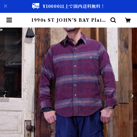
¥10000以上で国内送料無料！
1990s ST JOHN'S BAY Plaid
Flannel Shirt Made in USA !!
/ アメリカ製 フランネル シャツ 古
着 | 古着屋 仙台 biscco【古着 &
Vintage 通販】