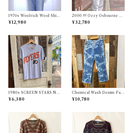
1970s Woolrich Wool Shirt
2000 !!! Ozzy Osbourne O
CPO / 70年代 白タグ ウール
ZZFEST Rock T-Shirt Size
¥12,980
¥32,780
リッチ 三色 ブロック チェック
L / オジーオズボーン オズフ
ウール シャツ 古着
ェス パンテラ ツアー ロック
バンド Tシャツ 古着
1980s SCREEN STARS NF
Chemical Wash Denim Pant
L FLYERS Print Tee / 80年
s / ケミカル デニム パンツ 古
¥6,380
¥10,780
代 スクリーンスターズ フライ
着
ヤーズ プリント Tシャツ 古着