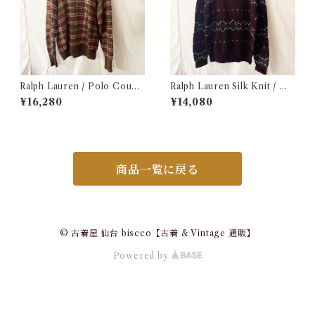
Ralph Lauren / Polo Count
Ralph Lauren Silk Knit / ラ
ry Hand Knit / ラルフローレ
ルフローレン シルク セーター
¥16,280
¥14,080
ン / ポロカントリー ハンドニ
古着
ット / コットンニット 古着
商品一覧に戻る
© 古着屋 仙台 biscco【古着 & Vintage 通販】
Powered by