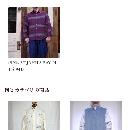
1990s ST JOHN'S BAY Plai
d Flannel Shirt Made in US
¥5,940
A !! / アメリカ製 フランネル
シャツ 古着
同じカテゴリの商品