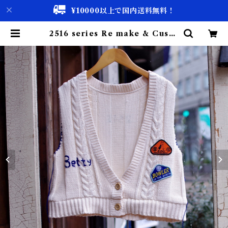
¥10000以上で国内送料無料！
2516 series Re make & Custo
m Cotton Knit Vest / リメイク
& カスタム コットン ニット ベスト
| 古着屋 仙台 biscco【古着 & Vi
ntage 通販】