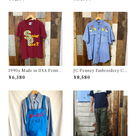
ズ ヴィンテージ レーヨン ハワ
イアン シャツ 古着
1990s Made in USA Print T
JC Penney Embroidery Ch
ee / 90年代 アメリカ製 プリ
ambray Shirt / ジェイシーペ
¥6,380
¥8,580
ント Tシャツ 古着
ニー 刺繍入り シャンブレー シ
ャツ 古着