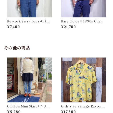
Re work 2way Tops #1 / リ
Rare Color !! 1990s Champ
ワーク 2way トップス 古着
ion Reverse Weave Charco
¥7,480
¥21,780
al Gray Size M / チャンピオ
ン リバースウィーブ 墨黒 目付
き ボーダーリブ USA 古着
その他の商品
Chiffon Mini Skirt / シフォ
Girls size Vintage Rayon H
ン ミニ スカート 古着
awaiian Shirt / ガールズ サイ
¥5,280
¥17,380