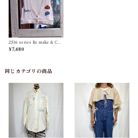
2516 series Re make & Cus
tom Cotton Knit Vest / リメ
¥7,480
イク & カスタム コットン ニ
ット ベスト
同じカテゴリの商品