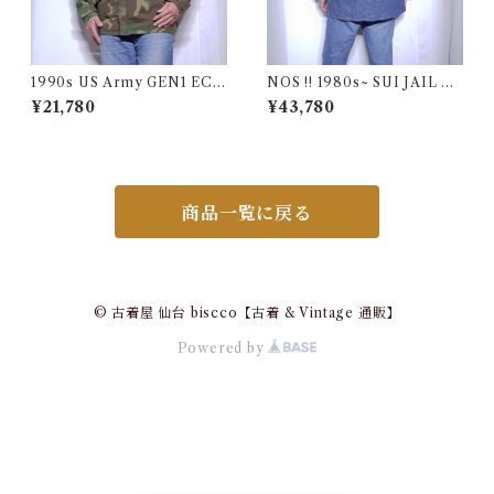
1990s US Army GEN1 EC
NOS !! 1980s~ SUI JAIL De
WCS Gore-Tex Parka M-R
nim Work Jacket with Stenc
¥21,780
¥43,780
/ 米軍 ゴアテックス パーカー
il / USA 実物 デッドストック
アメリカ ミリタリー 古着
プリズナー デニム ジャケット
カバーオール ブランケット 古
着
商品一覧に戻る
© 古着屋 仙台 biscco【古着 & Vintage 通販】
Powered by