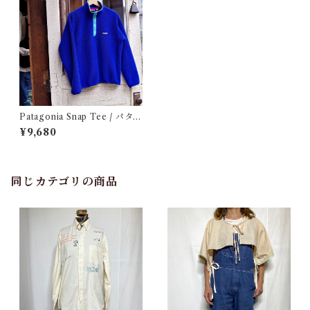
Patagonia Snap Tee / パタゴ
ニア スナップ ティー フリース
¥9,680
古着
同じカテゴリの商品