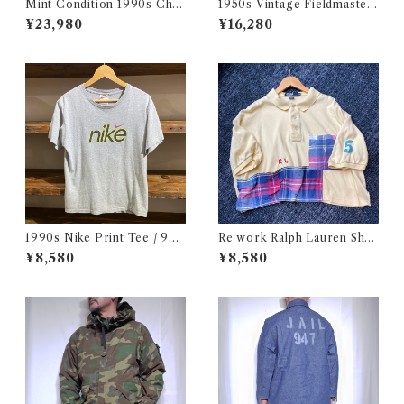
Mint Condition 1990s Cha
1950s Vintage Fieldmaster
mpion Reverse Weave Size
Wool Topstar Style Jacket /
¥23,980
¥16,280
L / チャンピオン リバースウ
USA ヴィンテージ トップスタ
ィーブ ロゴ 目付き フラタニテ
ータイプ アンコン ウール ジャ
ィ USA 古着
ケット古着
1990s Nike Print Tee / 90
Re work Ralph Lauren Shor
年代 ナイキ プリント Tシャツ
t length Polo shirt / リワー
¥8,580
¥8,580
古着
ク ラルフローレン ショート丈
ポロシャツ 古着