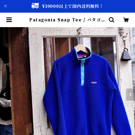
¥10000以上で国内送料無料！
Patagonia Snap Tee / パタゴニ
ア スナップ ティー フリース 古着 |
古着屋 仙台 biscco【古着 & Vint
age 通販】