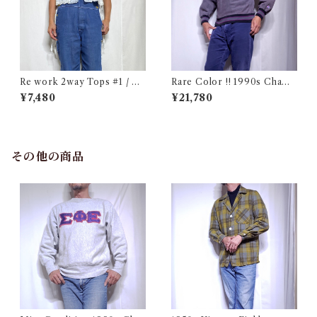
Re work 2way Tops #1 / リ
Rare Color !! 1990s Champ
ワーク 2way トップス 古着
ion Reverse Weave Charco
¥7,480
¥21,780
al Gray Size M / チャンピオ
ン リバースウィーブ 墨黒 目付
き ボーダーリブ USA 古着
その他の商品