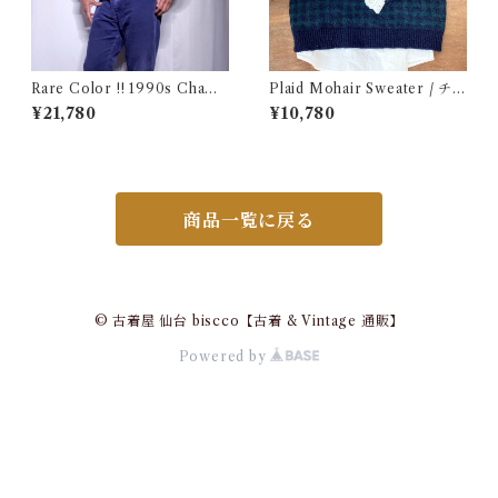
Rare Color !! 1990s Champ
Plaid Mohair Sweater / チェ
ion Reverse Weave Charco
ック柄 モヘア セーター 古着
¥21,780
¥10,780
al Gray Size M / チャンピオ
ン リバースウィーブ 墨黒 目付
き ボーダーリブ USA 古着
商品一覧に戻る
© 古着屋 仙台 biscco【古着 & Vintage 通販】
Powered by