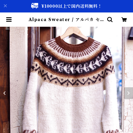
¥10000以上で国内送料無料！
Alpaca Sweater / アルパカ セー
ター 古着 | 古着屋 仙台 biscco
【古着 & Vintage 通販】