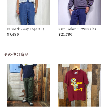
Re work 2way Tops #1 / リ
Rare Color !! 1990s Champ
ワーク 2way トップス 古着
ion Reverse Weave Charco
¥7,480
¥21,780
al Gray Size M / チャンピオ
ン リバースウィーブ 墨黒 目付
き ボーダーリブ USA 古着
その他の商品