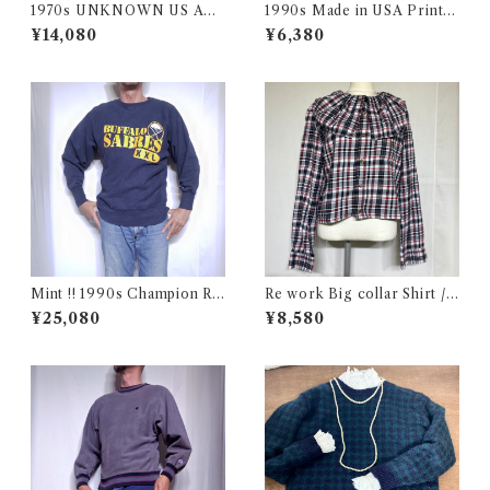
1970s UNKNOWN US AR
1990s Made in USA Print T
MY Style Utility Pants / Ba
ee / 90年代 アメリカ製 プリ
¥14,080
¥6,380
ker 70年代 米軍 ベイカー パ
ント Tシャツ 古着
ンツ 民間仕様 古着
Mint !! 1990s Champion Re
Re work Big collar Shirt /
verse Weave NHL SABRES
リワーク ビックカラー シャツ
¥25,080
¥8,580
Size L / チャンピオン リバー
古着
スウィーブ 目付き USA 古着