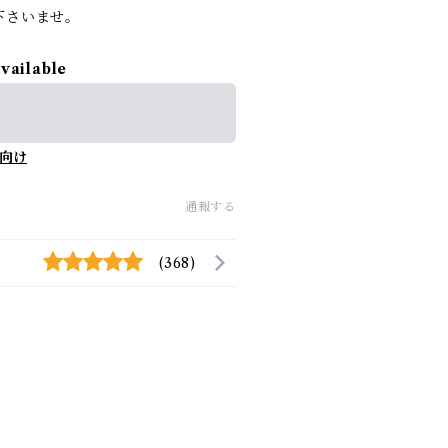
下さいませ。
available
向け
通報する
(368)