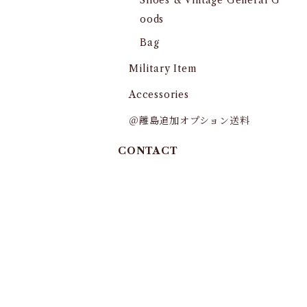
Shoes & Vintage General G
oods
Bag
Military Item
Accessories
＠離島追加オプション送料
CONTACT