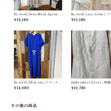
Re work 2way Mesh Apron D
Re work Lace Gown /
ress /リワーク 2way メッシュ
レース ガウン 古着
¥15,180
¥15,180
エプロン ドレス 古着
Re work All in one /リワーク
Embroidery Dress / 刺
オールインワン 古着
キャミ ドレス
¥14,080
¥10,780
その他の商品