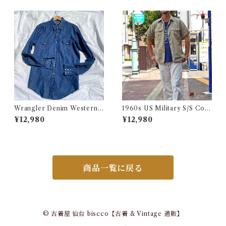
着 ヴィンテージ レンジ
スウィーブ 目付き USA 古着
Wrangler Denim Western S
1960s US Military S/S Cott
hirt 16 1/2 Made in USA / ラ
on Poplin Shirt / 60年代 US
¥12,980
¥12,980
ングラー デニム ウエスタン シ
AF USN ARMY コットン ポ
ャツ 古着
プリン 半袖 シャツ
商品一覧に戻る
© 古着屋 仙台 biscco【古着 & Vintage 通販】