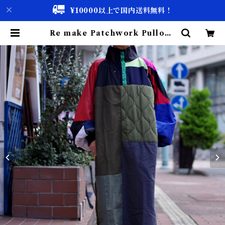
¥10000以上で国内送料無料！
Re make Patchwork Pullove
r Dress #5 / リメイク パッチワー
ク プルオーバー ドレス | 古着屋 仙
台 biscco【古着 & Vintage 通
販】