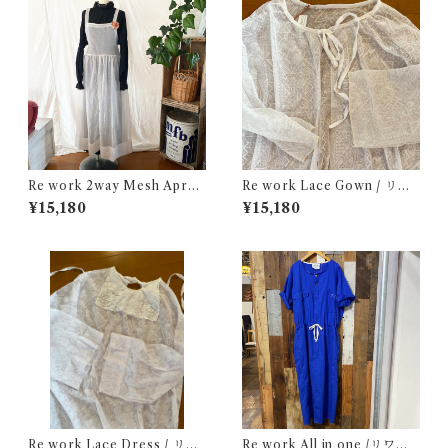
Re work 2way Mesh Apron
Re work Lace Gown / リワ
Dress /リワーク 2way メッシ
ーク レース ガウン 古着
¥15,180
¥15,180
ュ エプロン ドレス 古着
Re work Lace Dress / リワ
Re work All in one /リワー