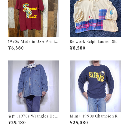
1990s Made in USA Print T
Re work Ralph Lauren Shor
ee / 90年代 アメリカ製 プリ
t length Polo shirt / リワー
¥6,380
¥8,580
ント Tシャツ 古着
ク ラルフローレン ショート丈
ポロシャツ 古着
名作！1970s Wrangler Deni
Mint !! 1990s Champion Re
m Wrange Coat / ラングラー
verse Weave NHL SABRES
¥29,480
¥25,080
デニム ボア ランチ コート 古
Size L / チャンピオン リバー