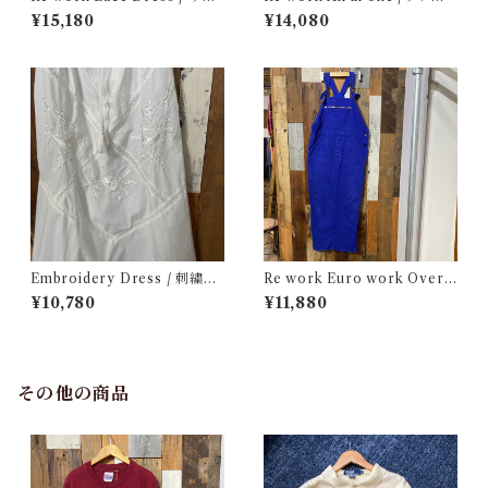
ーク レース ドレス 古着
ク オールインワン 古着
¥15,180
¥14,080
Embroidery Dress / 刺繍入
Re work Euro work Overal
り キャミ ドレス
l / リワーク ユーロ ワーク オ
¥10,780
¥11,880
ーバーオール サロペット 古着
その他の商品