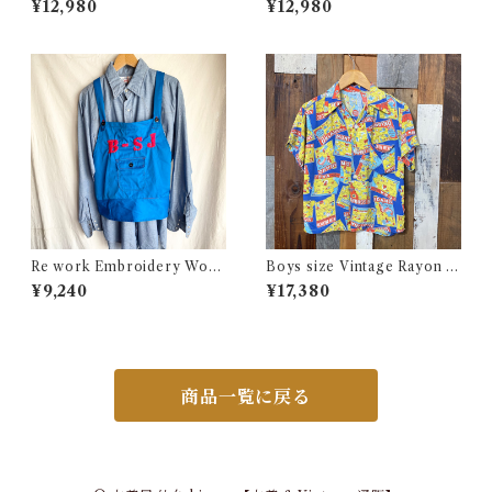
¥12,980
¥12,980
AF USN ARMY コットン ポ
チャンピオン トリコ タグ 染み
プリン 半袖 シャツ
込み メッシュ Tシャツ 古着
Re work Embroidery Work
Boys size Vintage Rayon H
Apron Vest / リワーク 刺繍
awaiian Shirt / ボーイズ サイ
¥9,240
¥17,380
入り ワーク エプロン ベスト
ズ ヴィンテージ レーヨン ハワ
古着
イアン シャツ 古着
商品一覧に戻る