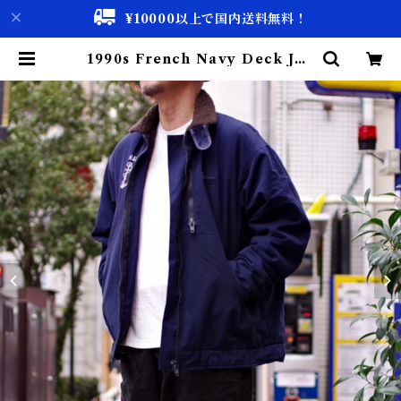
¥10000以上で国内送料無料！
1990s French Navy Deck Jac
ket / XL相当 90年代 フランス海
軍 デッキ ジャケット | 古着屋 仙台
biscco【古着 & Vintage 通販】