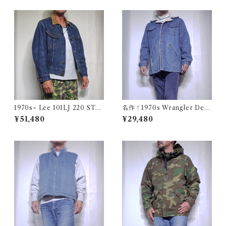
1970s~ Lee 101LJ 220 STO
名作！1970s Wrangler Deni
RM RIDER 44相当 / 濃い濃い
m Wrange Coat / ラングラー
¥51,480
¥29,480
70年代 80年代 リー ストーム
デニム ボア ランチ コート 古
ライダー 古着 USA アメリカ
着 ヴィンテージ レンジ