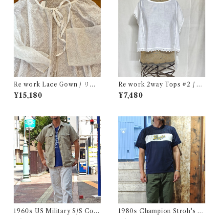
Re work Lace Gown / リワ
Re work 2way Tops #2 / リ
ーク レース ガウン 古着
ワーク 2way トップス 古着
¥15,180
¥7,480
1960s US Military S/S Cott
1980s Champion Stroh's W
on Poplin Shirt / 60年代 US
ater Print T-Shirt Size XL /