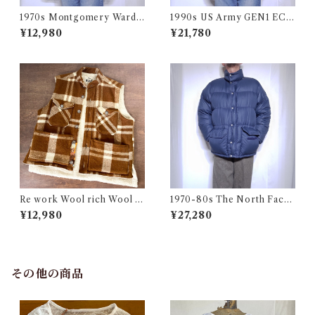
1970s Montgomery Ward
1990s US Army GEN1 EC
PUT TOGETHERS Nylon S
WCS Gore-Tex Parka M-R
¥12,980
¥21,780
ki Vest / 70年代 モンゴメリー
/ 米軍 ゴアテックス パーカー
ワード 中綿 スキー ベスト
アメリカ ミリタリー 古着
Re work Wool rich Wool B
1970-80s The North Face
oa Vest / リワーク ウールリ
Down Jacket Talon Navy /
¥12,980
¥27,280
ッチ ウール ボア ベスト 古着
茶タグ ノースフェイス ダウン
ジャケット 古着
その他の商品