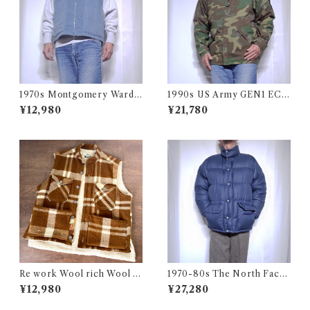
1970s Montgomery Ward
1990s US Army GEN1 EC
PUT TOGETHERS Nylon S
WCS Gore-Tex Parka M-R
¥12,980
¥21,780
ki Vest / 70年代 モンゴメリー
/ 米軍 ゴアテックス パーカー
ワード 中綿 スキー ベスト
アメリカ ミリタリー 古着
Re work Wool rich Wool B
1970-80s The North Face
oa Vest / リワーク ウールリ
Down Jacket Talon Navy /
¥12,980
¥27,280
ッチ ウール ボア ベスト 古着
茶タグ ノースフェイス ダウン
ジャケット 古着