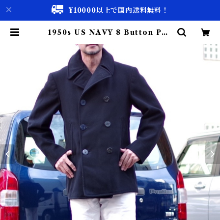
¥10000以上で国内送料無料！
1950s US NAVY 8 Button Pea
Coat / 50年代 USN ピーコート 8
ボタン | 古着屋 仙台 biscco【古着
& Vintage 通販】