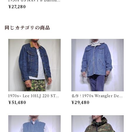
1950s US NAVY 8 Button
Pea Coat / 50年代 USN ピー
¥27,280
コート 8ボタン
同じカテゴリの商品
1970s~ Lee 101LJ 220 STO
名作！1970s Wrangler Deni
RM RIDER 44相当 / 濃い濃い
m Wrange Coat / ラングラー
¥51,480
¥29,480
70年代 80年代 リー ストーム
デニム ボア ランチ コート 古
ライダー 古着 USA アメリカ
着 ヴィンテージ レンジ