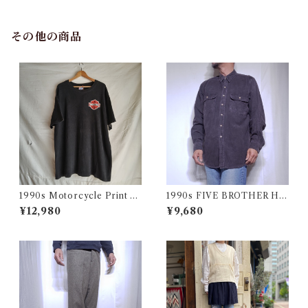
その他の商品
1990s Motorcycle Print T-
1990s FIVE BROTHER He
Shirt Size XL / 90年代 ハー
avy Flannel Shirt CHAMOI
¥12,980
¥9,680
レー バイカー Tシャツ スカル
S CLOTH Black USA / ファ
フクロウ イルミナティー USA
イブブラザー ヘビーネルシャ
古着
ツ 墨黒 ブラック 古着