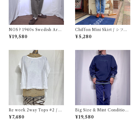
NOS ? 1940s Swedish Arm
Chiffon Mini Skirt / シフォ
y Wool Pants / デッドストッ
ン ミニ スカート 古着
¥19,580
¥5,280
ク？ユーロ ミリタリー スウェ
ーデン軍 ウール トラウザーズ
古着 王冠
Re work 2way Tops #2 / リ
Big Size & Mint Condition
ワーク 2way トップス 古着
!! 1990s Champion Reverse
¥7,480
¥19,580
Weave Navy Blue Size XXL
/ チャンピオン リバースウィ
ーブ ロゴ刺繍 目付き ボーダー
リブ ラッパー USA 古着