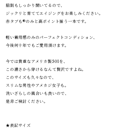
脇割もしっかり開いてるので、
ジックリと育ててエイジングをお楽しみください。
赤タブも®のみと高ポイント揃う一本です。
軽い着用感のみのパーフェクトコンディション、
今後何十年でもご愛用頂けます。
今では貴重なアメリカ製501を、
この濃さから穿けるなんて贅沢ですよね。
このサイズも久々なので、
スリムな男性やアメカジ女子も。
洗いざらしの風合いも良いので、
是非ご検討ください。
★表記サイズ