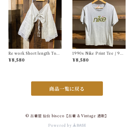
Re work Short length Tops
1990s Nike Print Tee / 90
/ リワーク ショート丈 ボレロ
年代 ナイキ プリント Tシャツ
¥8,580
¥8,580
シャツ 古着
古着
商品一覧に戻る
© 古着屋 仙台 biscco【古着 & Vintage 通販】
Powered by