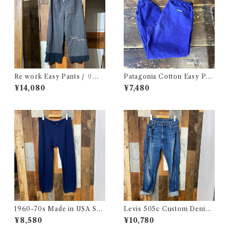
Re work Easy Pants / リワ
Patagonia Cotton Easy Pan
ーク イージー パンツ クロシェ
ts / パタゴニア コットン イー
¥14,080
¥7,480
& 刺繍入り
ジー パンツ 古着
1960-70s Made in USA Sw
Levis 505c Custom Denim
eat Pants / 60-70年代 アメ
Pants / リーバイス 505c カス
¥8,580
¥10,780
リカ製 スウェット パンツ 古着
タムバージョン デニム パンツ