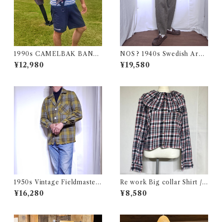
1990s CAMELBAK BANDI
NOS ? 1940s Swedish Arm
DO Waist Porch Good Con
y Wool Pants / デッドストッ
¥12,980
¥19,580
dition Made in USA / オール
ク？ユーロ ミリタリー スウェ
ド アウトドア キャメルバック
ーデン軍 ウール トラウザーズ
ナイロン バッグ ウエストポー
古着 王冠
チ アメリカ 古着
1950s Vintage Fieldmaster
Re work Big collar Shirt /
Wool Topstar Style Jacket /
リワーク ビックカラー シャツ
¥16,280
¥8,580
USA ヴィンテージ トップスタ
古着
ータイプ アンコン ウール ジャ
ケット古着