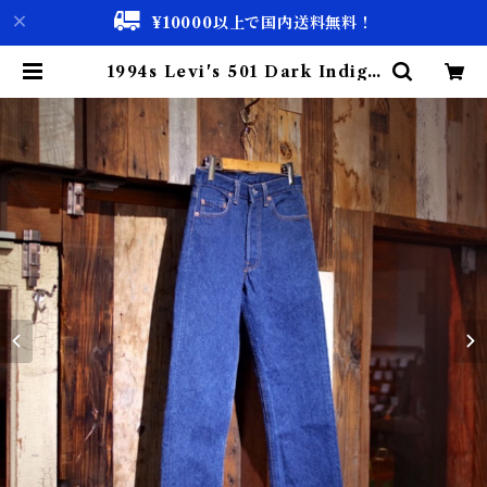
¥10000以上で国内送料無料！
1994s Levi's 501 Dark Indigo
Made in USA / 濃紺！94年 リー
バイス デニム アメリカ製 実寸 W2
9 古着 | 古着屋 仙台 biscco【古着
& Vintage 通販】