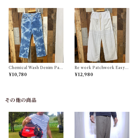
古着
Chemical Wash Denim Pant
Re work Patchwork Easy P
s / ケミカル デニム パンツ 古
ants #4 / リワーク パッチワー
¥10,780
¥12,980
着
ク イージー パンツ 古着
その他の商品