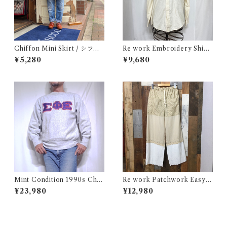
Chiffon Mini Skirt / シフォ
Re work Embroidery Shirt
ン ミニ スカート 古着
/ リワーク ハンド刺繍入り シ
¥5,280
¥9,680
ャツ 古着
Mint Condition 1990s Cha
Re work Patchwork Easy P
mpion Reverse Weave Size
ants / リワーク パッチワーク
¥23,980
¥12,980
L / チャンピオン リバースウ
イージー パンツ 古着
ィーブ ロゴ 目付き フラタニテ
ィ USA 古着