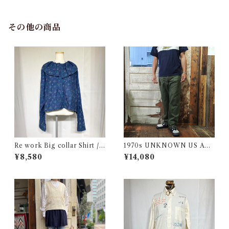
その他の商品
Re work Big collar Shirt /
1970s UNKNOWN US AR
リワーク ビックカラー シャツ
MY Style Utility Pants / Ba
¥8,580
¥14,080
古着
ker 70年代 米軍 ベイカー パ
ンツ 民間仕様 古着