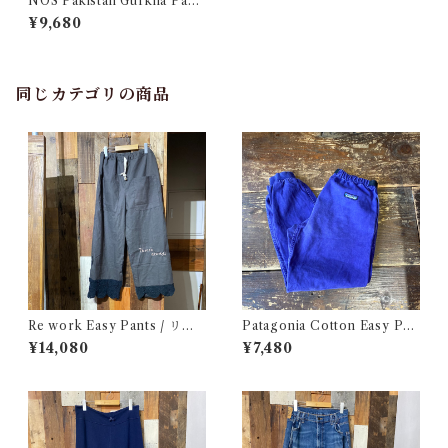
NOS Pakistan Gurkha Pant
s #1/ パキスタン グルカ パン
¥9,680
ツ
同じカテゴリの商品
Re work Easy Pants / リワ
Patagonia Cotton Easy Pan
ーク イージー パンツ クロシェ
ts / パタゴニア コットン イー
¥14,080
¥7,480
& 刺繍入り
ジー パンツ 古着