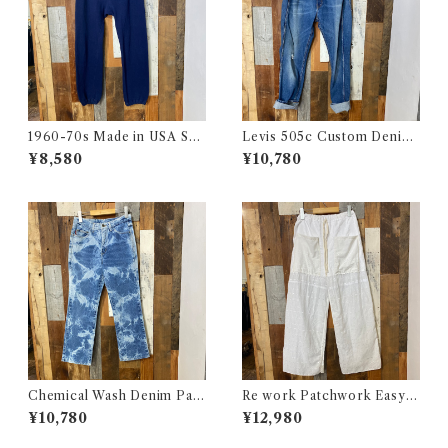
1960-70s Made in USA Sw
Levis 505c Custom Denim
eat Pants / 60-70年代 アメ
Pants / リーバイス 505c カス
¥8,580
¥10,780
リカ製 スウェット パンツ 古着
タムバージョン デニム パンツ
古着
Chemical Wash Denim Pant
Re work Patchwork Easy P
s / ケミカル デニム パンツ 古
ants #4 / リワーク パッチワー
¥10,780
¥12,980
着
ク イージー パンツ 古着