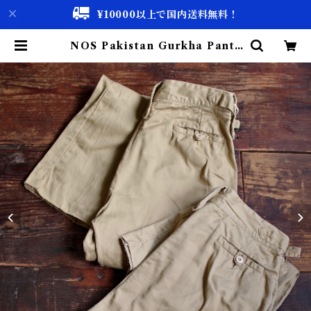
¥10000以上で国内送料無料！
NOS Pakistan Gurkha Pants
#1/ パキスタン グルカ パンツ | 古
着屋 仙台 biscco【古着 & Vinta
ge 通販】