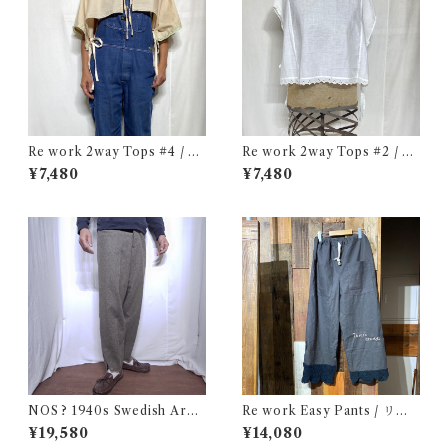
Re work 2way Tops #4 / リ
Re work 2way Tops #2 / リ
ワーク 2way トップス 古着
ワーク 2way トップス 古着
¥7,480
¥7,480
NOS ? 1940s Swedish Arm
Re work Easy Pants / リワ
y Wool Pants / デッドストッ
ーク イージー パンツ クロシェ
¥19,580
¥14,080
ク？ユーロ ミリタリー スウェ
& 刺繍入り