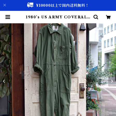
¥10000以上で国内送料無料！
1980’s US ARMY COVERALL
S / 80年代 アメリカ軍 カバーオー
ルズ / ツナギ | 古着屋 仙台 biscc
o【古着 & Vintage 通販】