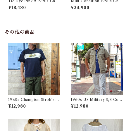
Tie Dye Pink !! 1990s Cha
Mint Condition 1990s Cha
mpion Reverse Weave USA
mpion Reverse Weave Size
¥18,480
¥23,980
/ チャンピオン リバースウィ
L / チャンピオン リバースウ
ーブ タイダイ ピンク 目付き
ィーブ ロゴ 目付き フラタニテ
アメリカ 古着
ィ USA 古着
その他の商品
1980s Champion Stroh's W
1960s US Military S/S Cott
ater Print T-Shirt Size XL /
on Poplin Shirt / 60年代 US
¥12,980
¥12,980
チャンピオン トリコ タグ 染み
AF USN ARMY コットン ポ
込み メッシュ Tシャツ 古着
プリン 半袖 シャツ