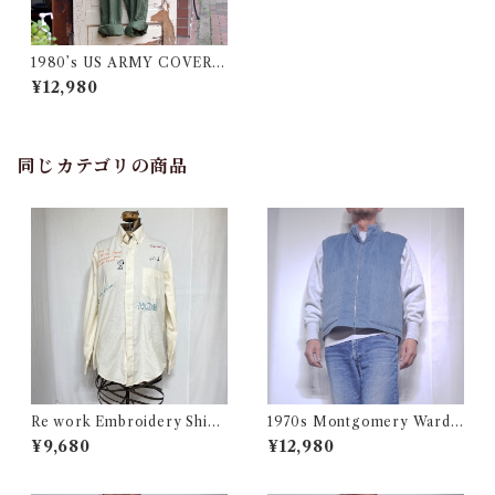
1980’s US ARMY COVERA
LLS / 80年代 アメリカ軍 カ
¥12,980
バーオールズ / ツナギ
同じカテゴリの商品
Re work Embroidery Shirt
1970s Montgomery Ward
/ リワーク ハンド刺繍入り シ
PUT TOGETHERS Nylon S
¥9,680
¥12,980
ャツ 古着
ki Vest / 70年代 モンゴメリー
ワード 中綿 スキー ベスト