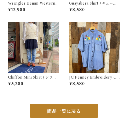
Wrangler Denim Western S
Guayabera Shirt / キューバ
hirt 15 1/2 Made in USA / ラ
シャツ 古着
¥12,980
¥8,580
ングラー デニムウエスタン シ
ャツ 古着
Chiffon Mini Skirt / シフォ
JC Penney Embroidery Ch
ン ミニ スカート 古着
ambray Shirt / ジェイシーペ
¥5,280
¥8,580
ニー 刺繍入り シャンブレー シ
ャツ 古着
商品一覧に戻る