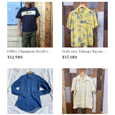
1980s Champion Stroh's W
Girls size Vintage Rayon H
ater Print T-Shirt Size XL /
awaiian Shirt / ガールズ サイ
¥12,980
¥17,380
チャンピオン トリコ タグ 染み
ズ ヴィンテージ レーヨン ハワ
込み メッシュ Tシャツ 古着
イアン シャツ 古着