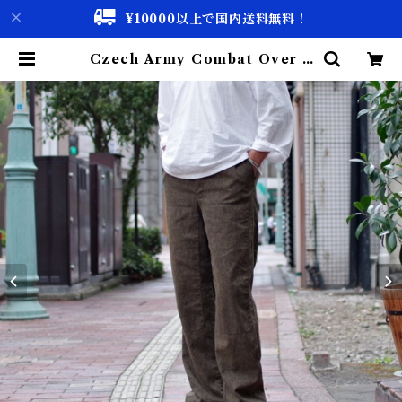
¥10000以上で国内送料無料！
Czech Army Combat Over P
ants / チェコ軍 カモフラージュ オ
ーバーパンツ | 古着屋 仙台 biscco
【古着 & Vintage 通販】