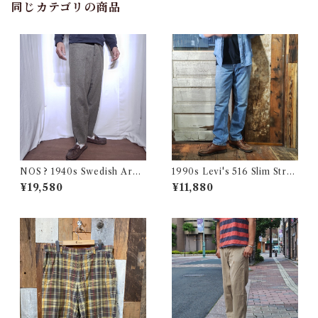
同じカテゴリの商品
NOS ? 1940s Swedish Arm
1990s Levi's 516 Slim Strai
y Wool Pants / デッドストッ
ght Made in CANADA 実寸
¥19,580
¥11,880
ク？ユーロ ミリタリー スウェ
W32 L31.5 / リーバイス デニ
ーデン軍 ウール トラウザーズ
ム パンツ カナダ製 古着
古着 王冠