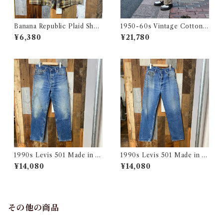
Banana Republic Plaid Shor
1950-60s Vintage Cotton
ts / バナナリパブリック マド
Khaki Work Chino Trouser
¥6,380
¥21,780
ラス チェック ショートパンツ
s W31 L28 / ヴィンテージ ボ
古着
タンフライ ワーク チノパン 古
着
1990s Levis 501 Made in U
1990s Levis 501 Made in U
SA 実寸 w34 L31 / リーバイ
SA 実寸 w34 L32.5 / リーバ
¥14,080
¥14,080
ス デニム パンツ アメリカ製
イス デニム パンツ アメリカ製
古着
古着
その他の商品